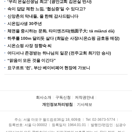
‘우리 은실선생님 최고’ (광안교회 김은실 반사)
속이 답답 체한 느낌, ‘협심증’일 수 있다고?
신앙촌의 막내들, 올 한해 감사드립니다
시온입사생 30주년
체면을 중시하는 문화, 타미엔즈따(他面子大: tā miànzi dà)
하루를 100m 달리듯 살다 (최일순 사장/시온쇼핑 금호동 매장)
시온쇼핑 사장 정향숙 씨
어디서나 존경받는 하나님의 일꾼 (전주교회 최기만 승사)
“맑음이 모든 것을 이긴다”
요구르트 ‘런’, 부산 베이비페어 현장에 가보니
회사소개
구독신청
저작권안내
개인정보처리방침
기사제보
주소: 서울 마포구 월드컵로36길 18, 609호
Tel:
02-3673-5774
등록번호: 서울 다 00002
등록일자: 1964.01.01
발행인/편집인 : 심광수