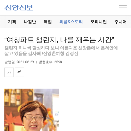
기
기획
나침반
특집
피플&스토리
오피니언
주니어
“여청파트 챌린지, 나를 깨우는 시간”
챌린지 하나씩 달성하다 보니 아름다운 신앙촌에서 은혜안에
살고 있음을 감사해 /신앙촌여청 김정선
발행일
2021-08-29
발행호수
2598