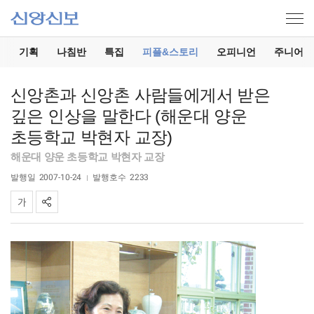
기
기획
나침반
특집
피플&스토리
오피니언
주니어
신앙촌과 신앙촌 사람들에게서 받은
깊은 인상을 말한다 (해운대 양운
초등학교 박현자 교장)
해운대 양운 초등학교 박현자 교장
발행일
2007-10-24
발행호수
2233