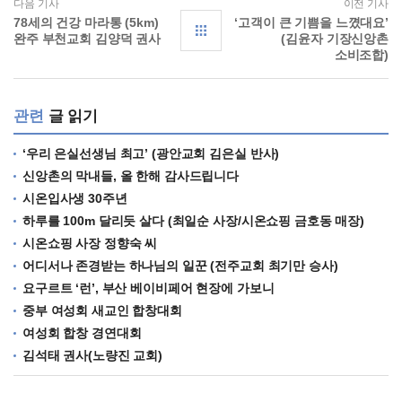
다음 기사
이전 기사
78세의 건강 마라통 (5km)
‘고객이 큰 기쁨을 느꼈대요’
완주 부천교회 김양덕 권사
(김윤자 기장신앙촌
소비조합)
관련
글 읽기
‘우리 은실선생님 최고’ (광안교회 김은실 반사)
신앙촌의 막내들, 올 한해 감사드립니다
시온입사생 30주년
하루를 100m 달리듯 살다 (최일순 사장/시온쇼핑 금호동 매장)
시온쇼핑 사장 정향숙 씨
어디서나 존경받는 하나님의 일꾼 (전주교회 최기만 승사)
요구르트 ‘런’, 부산 베이비페어 현장에 가보니
중부 여성회 새교인 합창대회
여성회 합창 경연대회
김석태 권사(노량진 교회)