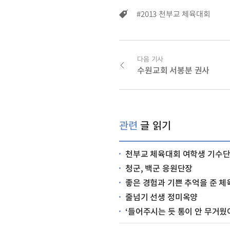
#2013 천부교 체육대회
다음 기사
수원교회 서봉분 권사
관련
글 읽기
천부교 체육대회 여학생 기수단
청군, 백군 응원단장
좋은 경험과 기쁜 추억을 준 체육대회 (단체줄넘기 선수
줄넘기 선생 정미옥양
‘들어주시는 듯 통이 안 무거웠어요’ (체육대