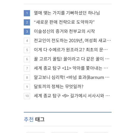
열매 맺는 가지를 기뻐하셨던 하나님
1
“새로운 판매 전략으로 도약하자”
2
이슬성신의 증거와 천부교의 시작
3
전교인이 전도하는 2019년, 여성회 새교인 증가 추세
4
이게 다 수메르가 원조라고? 최초의 문명, 수메르는 어떤 문명이었을까?
5
꿀 고르기 꿀팁! 꿀이라고 다 같은 꿀이 아니다!
6
세계 종교 탐구 <11> 악마를 쫓아내는 의식의 뿌리에 대하여
7
알고보니 심리학! <바넘 효과(Barnum effect)>
8
달토끼의 정체는 무엇일까?
9
세계 종교 탐구 <9> 길가메시 서사시와 성경에 대하여
10
추천
태그