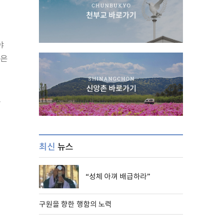
야
않은
도
최신
뉴스
“성체 아껴 배급하라”
구원을 향한 행함의 노력