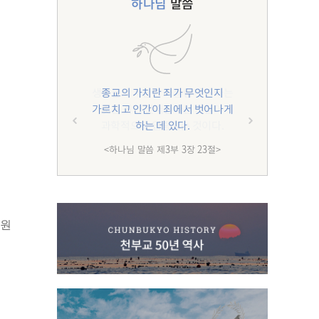
하나님
말씀
종교의 가치란 죄가 무엇인지
가르치고 인간이 죄에서 벗어나게
하는 데 있다.
<하나님 말씀 제3부 3장 23절>
응원