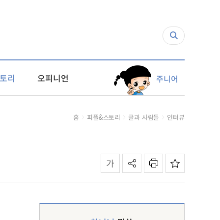
토리
오피니언
주니어
홈
피플&스토리
글과 사람들
인터뷰