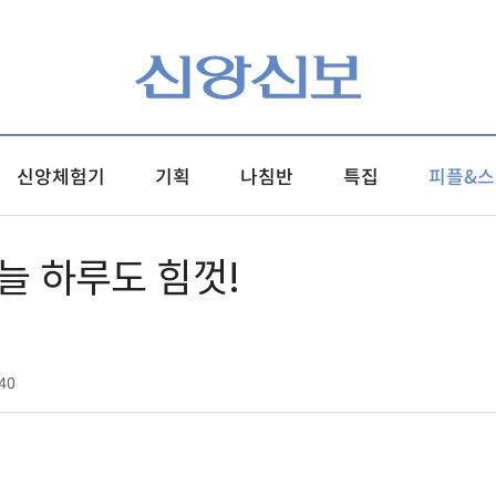
신앙체험기
기획
나침반
특집
피플&스
늘 하루도 힘껏!
40