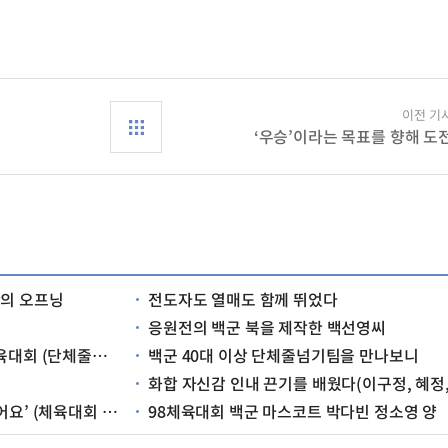
이전 기
‘우승’이라는 목표를 향해 도
의 오프닝
전도자도 열매도 함께 뛰었다
응원전의 백군 북을 제작한 백선영씨
로 출전한 시온고 교사들)
백군 40대 이상 단체줄넘기팀을 만나보니
화합 자신감 인내 끈기를 배웠다(이구정, 혜정, 혜영 세자매
회 오프닝 경기 선수들)
98체육대회 백군 마스코트 박다빈 정소영 양