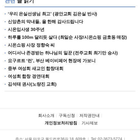
관련
글 읽기
‘우리 은실선생님 최고’ (광안교회 김은실 반사)
신앙촌의 막내들, 올 한해 감사드립니다
시온입사생 30주년
하루를 100m 달리듯 살다 (최일순 사장/시온쇼핑 금호동 매장)
시온쇼핑 사장 정향숙 씨
어디서나 존경받는 하나님의 일꾼 (전주교회 최기만 승사)
요구르트 ‘런’, 부산 베이비페어 현장에 가보니
중부 여성회 새교인 합창대회
여성회 합창 경연대회
김석태 권사(노량진 교회)
회사소개
구독신청
저작권안내
개인정보처리방침
기사제보
주소: 서울 마포구 월드컵로36길 18, 609호
Tel:
02-3673-5774