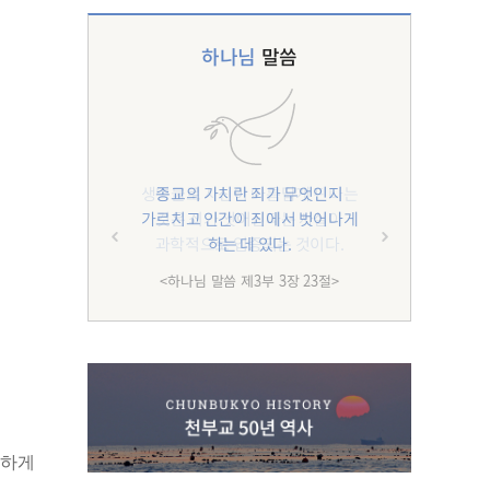
하나님
말씀
종교의 가치란 죄가 무엇인지
가르치고 인간이 죄에서 벗어나게
하는 데 있다.
<하나님 말씀 제3부 3장 23절>
심하게