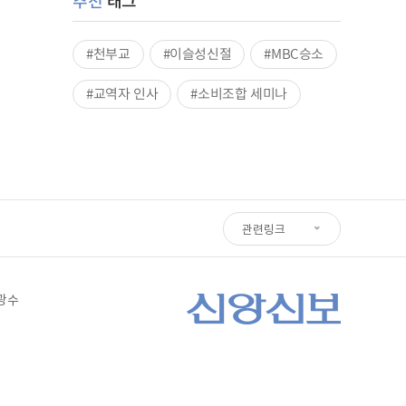
추천
태그
#천부교
#이슬성신절
#MBC승소
#교역자 인사
#소비조합 세미나
관련링크
심광수