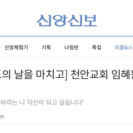
신앙체험기
기획
나침반
특집
피플&스
도의 날을 마치고] 천안교회 임혜
 바라는 나 자신이 되고 싶습니다'
55