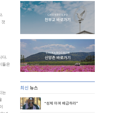
.
 것
니다.
아이들은
최신
뉴스
지는
을
“성체 아껴 배급하라”
이