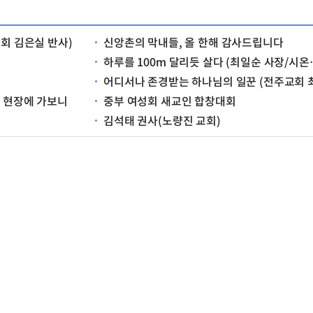
교회 김은실 반사)
신앙촌의 막내들, 올 한해 감사드립니다
하루를 100m 달리듯 살다 (최일순 사장/시온쇼핑 금호동 매장)
어디서나 존경받는 하나님의 일꾼 (전주교회 최기만 승사
어 현장에 가보니
중부 여성회 새교인 합창대회
김석태 권사(노량진 교회)