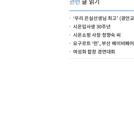
관련
글 읽기
‘우리 은실선생님 최고’ (광안
시온입사생 30주년
시온쇼핑 사장 정향숙 씨
요구르트 ‘런’, 부산 베이비페
여성회 합창 경연대회