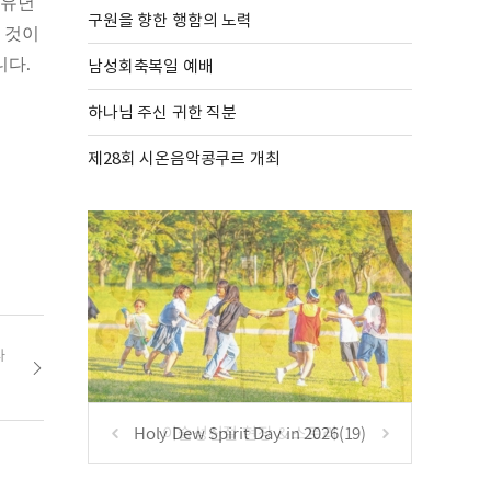
 유년
구원을 향한 행함의 노력
 것이
남성회축복일 예배
니다.
하나님 주신 귀한 직분
제28회 시온음악콩쿠르 개최
사
Holy Dew Spirit Day in 2026(19)