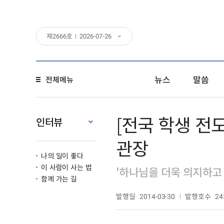
제
2666
호
2026-07-26
뉴스
말씀
전체메뉴
[전국 학생 전
인터뷰
관장
나의 일이 좋다
이 사람이 사는 법
'하나님을 더욱 의지하고
함께 가는 길
발행일
발행호수
2014-03-30
24