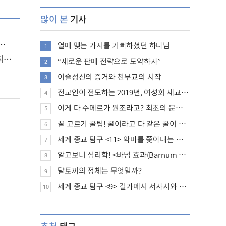
많이 본
기사
열매 맺는 가지를 기뻐하셨던 하나님
1
)
“새로운 판매 전략으로 도약하자”
2
이슬성신의 증거와 천부교의 시작
3
전교인이 전도하는 2019년, 여성회 새교인 증가 추세
4
이게 다 수메르가 원조라고? 최초의 문명, 수메르는 어떤 문명이었을까?
5
꿀 고르기 꿀팁! 꿀이라고 다 같은 꿀이 아니다!
6
세계 종교 탐구 <11> 악마를 쫓아내는 의식의 뿌리에 대하여
7
알고보니 심리학! <바넘 효과(Barnum effect)>
8
달토끼의 정체는 무엇일까?
9
세계 종교 탐구 <9> 길가메시 서사시와 성경에 대하여
10