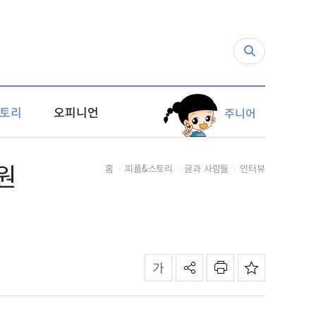
토리
오피니언
주니어
원
홈
피플&스토리
글과 사람들
인터뷰