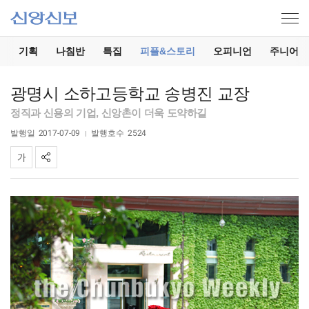
기
기획
나침반
특집
피플&스토리
오피니언
주니어
광명시 소하고등학교 송병진 교장
정직과 신용의 기업, 신앙촌이 더욱 도약하길
발행일
2017-07-09
발행호수
2524