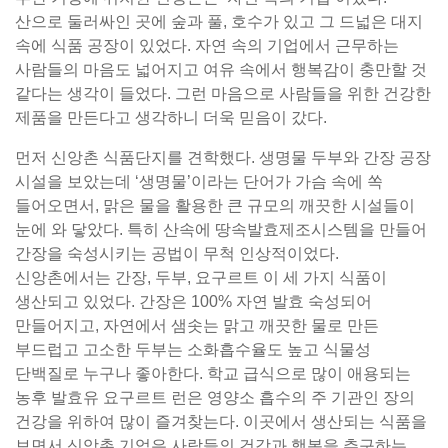
산으로 둘러싸인 곳에 숲과 풀, 호수가 있고 그 드넓은 대지
속에 식품 공장이 있었다. 자연 속의 기업에서 근무하는
사람들의 마음도 넓어지고 여유 속에서 행복감이 충만할 것
같다는 생각이 들었다. 그런 마음으로 사람들을 위한 건강한
제품을 만든다고 생각하니 더욱 믿음이 갔다.
먼저 신앙촌 식품단지를 견학했다. 생명물 두부와 간장 공장
시설을 보았는데 ‘생명물’이라는 단어가 가슴 속에 쏙
들어오면서, 맑은 물을 활용한 큰 규모의 깨끗한 시설들이
눈에 와 닿았다. 특히 산속에 땅속발효제조시스템을 만들어
간장을 숙성시키는 공법이 무척 인상적이었다.
신앙촌에서는 간장, 두부, 요구르트 이 세 가지 식품이
생산되고 있었다. 간장은 100% 자연 발효 숙성되어
만들어지고, 자연에서 샘솟는 맑고 깨끗한 물로 만든
부드럽고 고소한 두부는 소화흡수율도 높고 식물성
단백질로 누구나 좋아한다. 학교 급식으로 많이 애용되는
농후 발효유 요구르트 런은 영양소 흡수의 주 기관인 장의
건강을 위하여 많이 즐겨찾는다. 이곳에서 생산되는 식품을
보면서 신앙촌 기업은 사람들의 건강과 행복을 추구하는