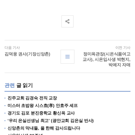
다음 기사
이전 기사
김덕웅 권사(기장신앙촌)
정미옥관장(시온식품여고
교사), 시온입사생 박현지,
박예지 자매
관련
글 읽기
진주교회 김경숙 전직 교장
미스터 초밥왕 시스효(孝) 안효주 셰프
경기도 김포 분진중학교 황신옥 교사
‘우리 은실선생님 최고’ (광안교회 김은실 반사)
신앙촌의 막내들, 올 한해 감사드립니다