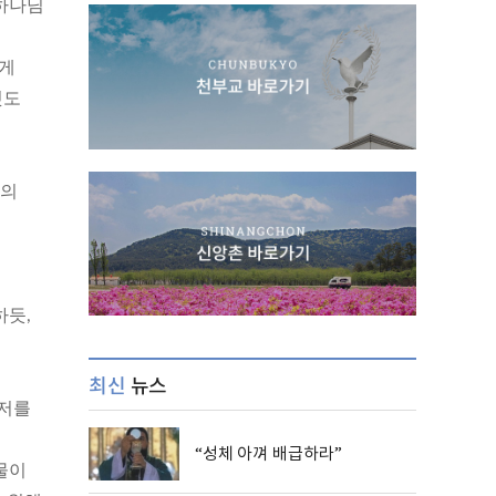
 하나님
하게
것도
금의
하듯,
최신
뉴스
 저를
“성체 아껴 배급하라”
물이