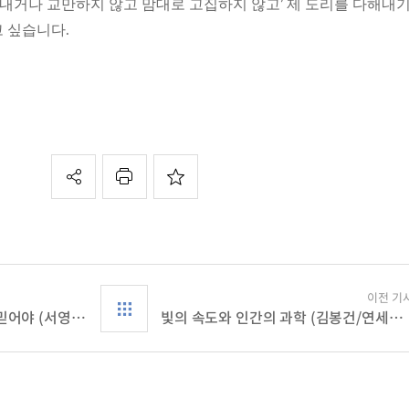
지내거나 교만하지 않고 맘대로 고집하지 않고’ 제 도리를 다해내
 싶습니다.
이전 기
적극적인 자세로 하나님을 믿어야 (서영숙/시온입사생)
빛의 속도와 인간의 과학 (김봉건/연세대 박사과정, 서대문교회)