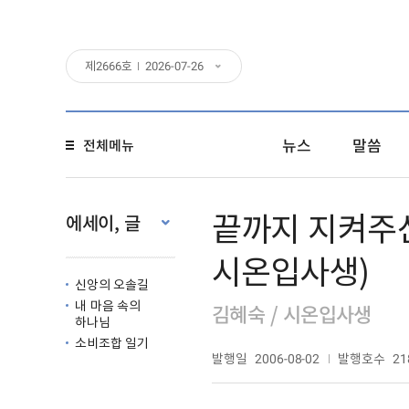
제
2666
호
2026-07-26
뉴스
말씀
전체메뉴
끝까지 지켜주신
에세이, 글
시온입사생)
신앙의 오솔길
내 마음 속의
김혜숙 / 시온입사생
하나님
소비조합 일기
발행일
발행호수
2006-08-02
21