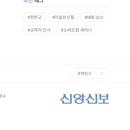
추천
태그
#천부교
#이슬성신절
#MBC승소
#교역자 인사
#소비조합 세미나
관련링크
심광수