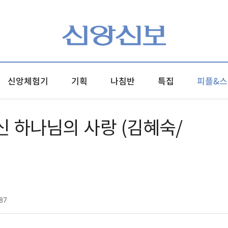
신앙체험기
기획
나침반
특집
피플&스
 하나님의 사랑 (김혜숙/
87