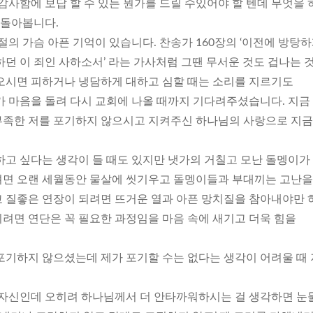
감사함에 보답 할 수 있는 뭔가를 드릴 수있어야 할 텐데 무엇을
 돌아봅니다.
절의 가슴 아픈 기억이 있습니다. 찬송가 160장의 ‘이전에 방탕
던 이 죄인 사하소서’ 라는 가사처럼 그땐 무서운 것도 겁나는 
오시면 피하거나 냉담하게 대하고 심할 때는 소리를 지르기도
가 마음을 돌려 다시 교회에 나올 때까지 기다려주셨습니다. 지금
부족한 저를 포기하지 않으시고 지켜주신 하나님의 사랑으로 지
하고 싶다는 생각이 들 때도 있지만 냇가의 거칠고 모난 돌멩이가
려면 오랜 세월동안 물살에 씻기우고 돌멩이들과 부대끼는 고난을
 질좋은 연장이 되려면 뜨거운 열과 아픈 망치질을 참아내야만 
려면 연단은 꼭 필요한 과정임을 마음 속에 새기고 더욱 힘을
포기하지 않으셨는데 제가 포기할 수는 없다는 생각이 어려울 때
 자신인데 오히려 하나님께서 더 안타까워하시는 걸 생각하면 눈