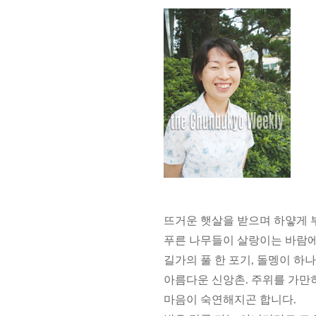
뜨거운 햇살을 받으며 하얗게 
푸른 나무들이 살랑이는 바람에
길가의 풀 한 포기, 돌멩이 하
아름다운 신앙촌. 주위를 가만
마음이 숙연해지곤 합니다.