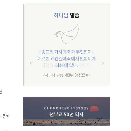
하나님
말씀
종교의 가치란 죄가 무엇인지
가르치고 인간이 죄에서 벗어나게
하는 데 있다.
<하나님 말씀 제3부 3장 23절>
난
 사랑에