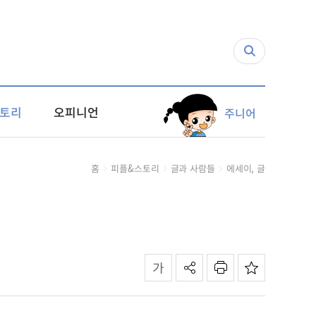
토리
오피니언
주니어
홈
피플&스토리
글과 사람들
에세이, 글