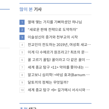
많이 본
기사
열매 맺는 가지를 기뻐하셨던 하나님
1
“새로운 판매 전략으로 도약하자”
2
이슬성신의 증거와 천부교의 시작
3
전교인이 전도하는 2019년, 여성회 새교인 증가 추세
4
이게 다 수메르가 원조라고? 최초의 문명, 수메르는 어떤 문명이었을까?
5
꿀 고르기 꿀팁! 꿀이라고 다 같은 꿀이 아니다!
6
세계 종교 탐구 <11> 악마를 쫓아내는 의식의 뿌리에 대하여
7
알고보니 심리학! <바넘 효과(Barnum effect)>
8
달토끼의 정체는 무엇일까?
9
세계 종교 탐구 <9> 길가메시 서사시와 성경에 대하여
10