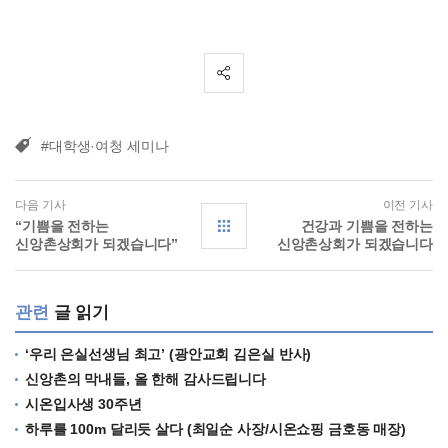
#대학생·여청 세미나
다음 기사
이전 기사
“기쁨을 전하는
건강과 기쁨을 전하는
신앙촌상회가 되겠습니다”
신앙촌상회가 되겠습니다
관련
글 읽기
‘우리 은실선생님 최고’ (광안교회 김은실 반사)
신앙촌의 막내들, 올 한해 감사드립니다
시온입사생 30주년
하루를 100m 달리듯 살다 (최일순 사장/시온쇼핑 금호동 매장)