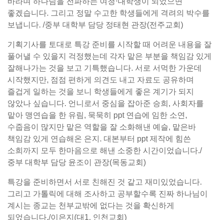
바라며 하나님을 전파하는 여청⋅대학생이 되었으면
좋겠습니다. 그리고 정말 수고한 학생들에게 격려의 박수를
보냅니다. /중부 대학부 담당 정태현 관장(전주교회)
기획기사를 토대로 특강 준비를 시작할 때 어려운 내용을 잘
풀어낼 수 있을지 걱정했는데 각자 맡은 부분을 책임감 있게
잘해나가는 것을 보고 기특했습니다. 서로 서먹한 가운데
시작했지만, 점점 편하게 의견도 내고 자료도 공유하며
즐겁게 일하는 것을 보니 학생들에게 좋은 계기가 되지
않았나 싶습니다. 언니로서 중심을 잡아준 승희, 사회자를
맡아 맹연습을 한 유림, 묵묵히 ppt 연습에 임한 소연,
수줍음이 많지만 맡은 역할을 잘 소화해낸 예슬, 맡은바
책임감 있게 연습해온 은지. 대본부터 ppt 제작에 힘쓴
소희까지 모두 한마음으로 해낸 소중한 시간이었습니다./
중부 대학부 담당 윤조이 관장(목동교회)
특강을 준비하면서 서로 친해진 것 같고 재미있었습니다.
그리고 가톨릭에 대해 조사하고 공부할수록 진짜 하나님이
계시는 종교는 천부교밖에 없다는 것을 확신하게
되었습니다./이은지(대1, 인천교회)