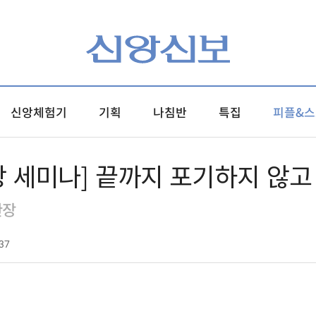
신앙체험기
기획
나침반
특집
피플&스
관장 세미나] 끝까지 포기하지 않고
관장
37