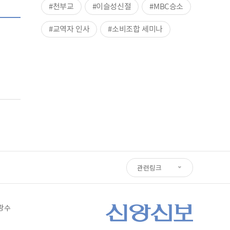
#천부교
#이슬성신절
#MBC승소
#교역자 인사
#소비조합 세미나
관련링크
심광수