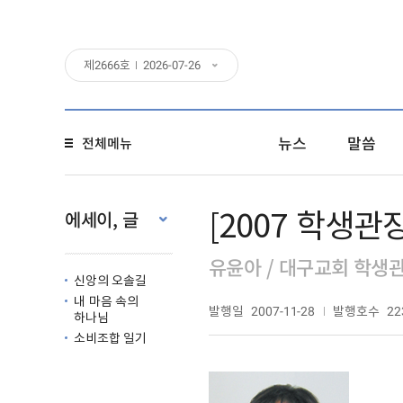
제
2666
호
2026-07-26
뉴스
말씀
전체메뉴
[2007 학생
에세이, 글
유윤아 / 대구교회 학생
신앙의 오솔길
내 마음 속의
발행일
발행호수
2007-11-28
22
하나님
소비조합 일기