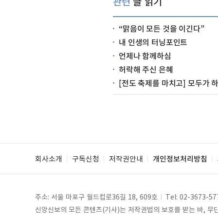
관련
글 읽기
“맑음이 모든 것을 이긴다”
내 인생의 터닝포인트
언제나 함께하심
허락해 주신 은혜
[전도 축제를 마치고] 모두가 
회사소개
구독신청
저작권안내
개인정보처리방침
주소: 서울 마포구 월드컵로36길 18, 609호
Tel:
02-3673-57
신앙신보의 모든 콘텐츠(기사)는 저작권법의 보호를 받는 바, 무단 