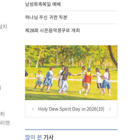
남성회축복일 예배
하나님 주신 귀한 직분
참지
제28회 시온음악콩쿠르 개최
시
Holy Dew Spirit Day in 2026(19)
홀히
달리면
많이 본
기사