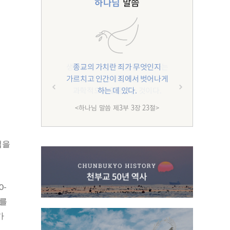
하나님
말씀
종교의 가치란 죄가 무엇인지
가르치고 인간이 죄에서 벗어나게
하는 데 있다.
<하나님 말씀 제3부 3장 23절>
법을
0-
자를
가