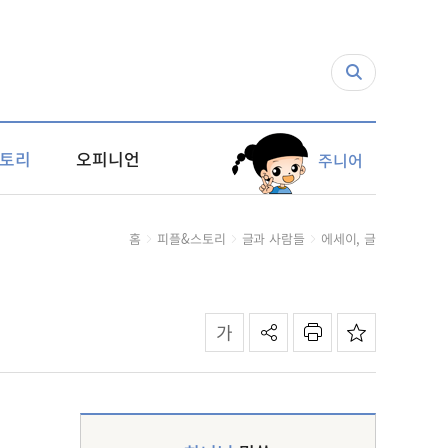
토리
오피니언
주니어
홈
피플&스토리
글과 사람들
에세이, 글