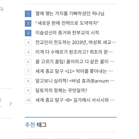
다.
열매 맺는 가지를 기뻐하셨던 하나님
1
“새로운 판매 전략으로 도약하자”
2
이슬성신의 증거와 천부교의 시작
3
전교인이 전도하는 2019년, 여성회 새교인 증가 추세
4
이게 다 수메르가 원조라고? 최초의 문명, 수메르는 어떤 문명이었을까?
5
꿀 고르기 꿀팁! 꿀이라고 다 같은 꿀이 아니다!
6
세계 종교 탐구 <11> 악마를 쫓아내는 의식의 뿌리에 대하여
7
알고보니 심리학! <바넘 효과(Barnum effect)>
8
달토끼의 정체는 무엇일까?
9
세계 종교 탐구 <9> 길가메시 서사시와 성경에 대하여
사
10
기쁨을 안고
추천
태그