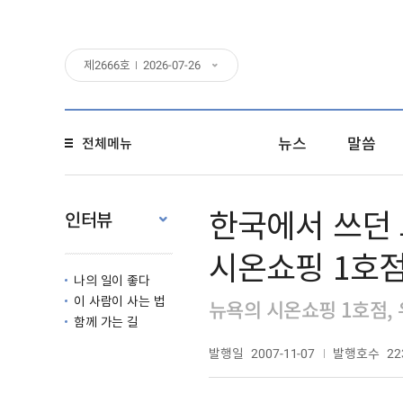
제
2666
호
2026-07-26
뉴스
말씀
전체메뉴
한국에서 쓰던 
인터뷰
시온쇼핑 1호점
나의 일이 좋다
이 사람이 사는 법
뉴욕의 시온쇼핑 1호점, 
함께 가는 길
발행일
발행호수
2007-11-07
22