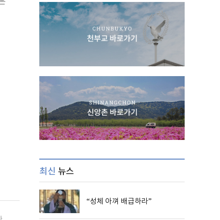
은
최신
뉴스
“성체 아껴 배급하라”
사