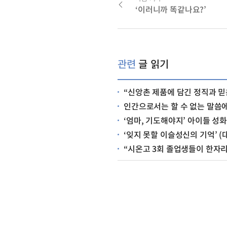
‘이러니까 똑같나요?’
관련
글 읽기
“신앙촌 제품에 담긴 정직과 믿음” (삼연
인간으로서는 할 수 없는 말씀에 감탄 (천부교 50년
‘엄마, 기도해야지’ 아이들 성화가 더 무서
‘잊지 못할 이슬성신의 기억’ (대전교회
“시온고 3회 졸업생들이 한자리