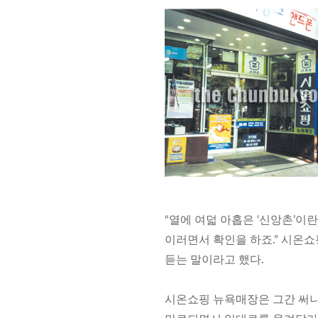
“열에 여덟 아홉은 ‘신앙촌’이
이러면서 확인을 하죠.” 시온쇼
듣는 말이라고 했다.
시온쇼핑 뉴욕매장은 그간 써니사