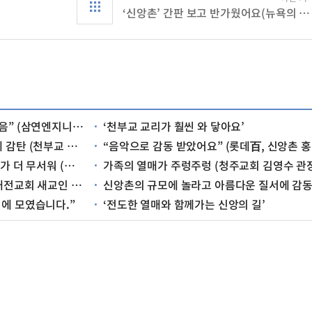
‘신앙촌’ 간판 보고 반가웠어요(뉴욕의 시온쇼핑 2호점, 뉴욕지하철 7호선 종점 – 프러싱 매장)
엔지니어링 유재윤 사장)
‘천부교 교리가 훨씬 와 닿아요’
 다큐 제작 이경태 감독)
“음악으로 감동 받았어요” (롯데百, 신앙촌 홍보사원 방문)
워 (서영호 씨 가족)
가족의 열매가 주렁주렁 (청주교회 김영수 관장 가족
 새교인 곽재순 씨)
신앙촌의 규모에 놀라고 아름다운 질서에 감동받
에 모였습니다.”
‘전도한 열매와 함께가는 신앙의 길’