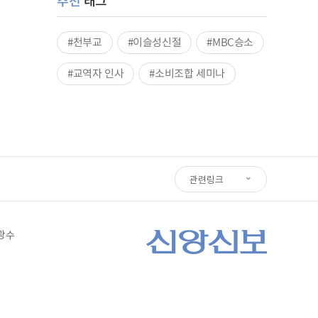
추천
태그
#천부교
#이슬성신절
#MBC승소
#교역자 인사
#소비조합 세미나
관련링크
심광수