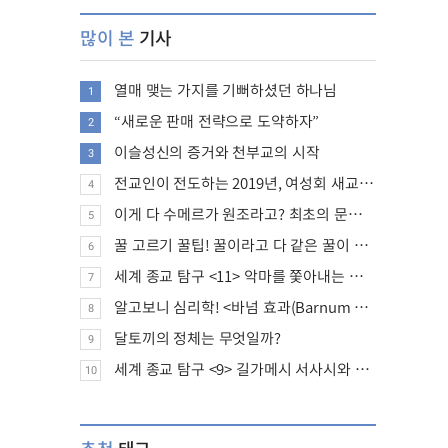
많이 본
기사
열매 맺는 가지를 기뻐하셨던 하나님
1
“새로운 판매 전략으로 도약하자”
2
이슬성신의 증거와 천부교의 시작
3
전교인이 전도하는 2019년, 여성회 새교인 증가 추세
4
이게 다 수메르가 원조라고? 최초의 문명, 수메르는 어떤 문명이었을까?
5
꿀 고르기 꿀팁! 꿀이라고 다 같은 꿀이 아니다!
6
세계 종교 탐구 <11> 악마를 쫓아내는 의식의 뿌리에 대하여
7
알고보니 심리학! <바넘 효과(Barnum effect)>
8
달토끼의 정체는 무엇일까?
9
세계 종교 탐구 <9> 길가메시 서사시와 성경에 대하여
10