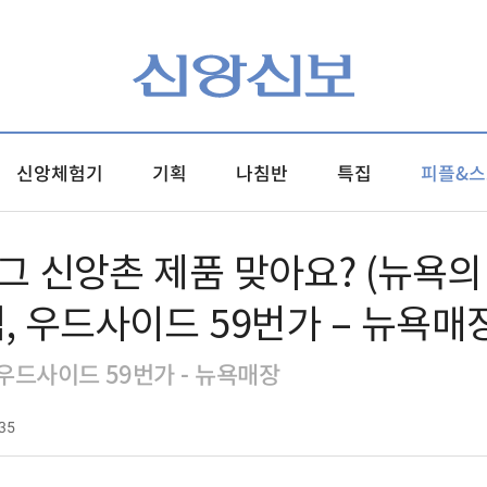
신앙체험기
기획
나침반
특집
피플&스
그 신앙촌 제품 맞아요? (뉴욕의
, 우드사이드 59번가 – 뉴욕매장
우드사이드 59번가 - 뉴욕매장
35