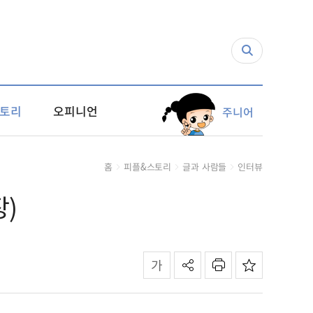
토리
오피니언
주니어
홈
피플&스토리
글과 사람들
인터뷰
)