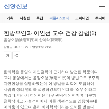
기
기획
나침반
특집
피플&스토리
오피니언
주니어
한방부인과 이인선 교수 건강 칼럼(2)
음양오행(陰陽五行)과 한의학(韓醫學)
발행일
2006-10-29
발행호수
2196
한의학은 동양의 자연철학에 근거하여 발전된 학문이다.
고대 동양에서는 음양오행(陰陽五行)의 방법으로 우주와
자연현상을 설명하였는데 이 방법을 의학에 도입하여
사람의 생리 병리를 설명하였으며 인체를 ‘소우주’라고
하였다. 따라서 한의학은 매우 관념적 의학이며 다분히
철학적이고 가설적이어서 이를 객관적으로 입증하는데
어려움이 있으며 흔히 비과학적이라는 오해를 받는다.