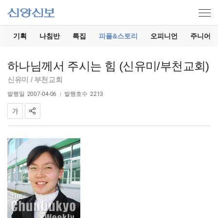
기
기획
나침반
특집
피플&스토리
오피니언
주니어
하나님께서 주시는 힘 (신유미/부천교회)
신유미 / 부천교회
발행일
2007-04-06
발행호수
2213