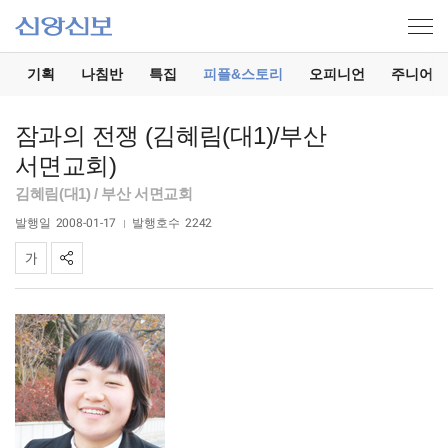
기
기획
나침반
특집
피플&스토리
오피니언
주니어
잠과의 전쟁 (김혜림(대1)/부산
서면교회)
김혜림(대1) / 부산 서면교회
발행일
2008-01-17
발행호수
2242