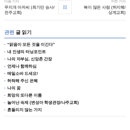
다음 기사
이전 기사
무지개 아저씨 (최기만 승사/
복이 많은 사람 (허지혜/
전주교회)
상계교회)
관련
글 읽기
“맑음이 모든 것을 이긴다”
내 인생의 터닝포인트
나의 자부심, 신앙촌 간장
언제나 함께하심
메밀소바 드세요!
허락해 주신 은혜
나의 꿈
희망의 또다른 이름
늘어난 숙제 (변성아 학생관장/나주교회)
흔들리지 않는 가지