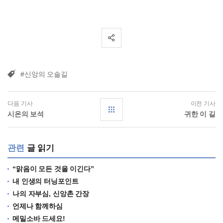
#신앙의 오솔길
다음 기사
이전 기사
시온의 보석
귀한 이 길
관련
글 읽기
“맑음이 모든 것을 이긴다”
내 인생의 터닝포인트
나의 자부심, 신앙촌 간장
언제나 함께하심
메밀소바 드세요!