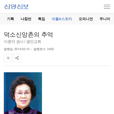
기
기획
나침반
특집
피플&스토리
오피니언
주니어
덕소신앙촌의 추억
이춘자 권사 / 광안교회
발행일
2014-02-13
발행호수
2452