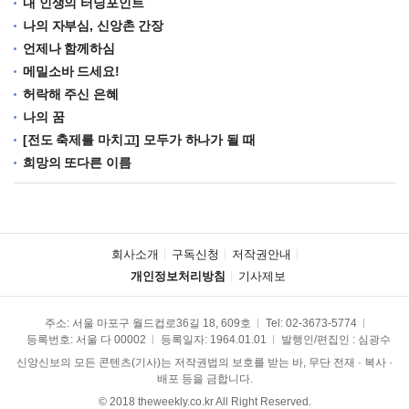
내 인생의 터닝포인트
나의 자부심, 신앙촌 간장
언제나 함께하심
메밀소바 드세요!
허락해 주신 은혜
나의 꿈
[전도 축제를 마치고] 모두가 하나가 될 때
희망의 또다른 이름
회사소개
구독신청
저작권안내
개인정보처리방침
기사제보
주소: 서울 마포구 월드컵로36길 18, 609호
Tel:
02-3673-5774
등록번호: 서울 다 00002
등록일자: 1964.01.01
발행인/편집인 : 심광수
신앙신보의 모든 콘텐츠(기사)는 저작권법의 보호를 받는 바, 무단 전재 · 복사 ·
배포 등을 금합니다.
© 2018 theweekly.co.kr All Right Reserved.