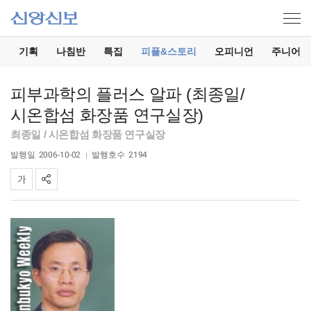
기
기획
나침반
특집
피플&스토리
오피니언
주니어
피부과학의 플러스 알파 (최종일/
시온합섬 화장품 연구실장)
최종일 / 시온합섬 화장품 연구실장
발행일
2006-10-02
발행호수
2194