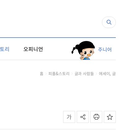
토리
오피니언
주니어
홈
피플&스토리
글과 사람들
에세이, 글