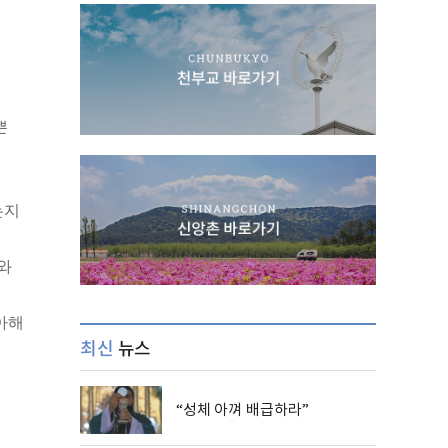
쁜
는지
와
아해
최신
뉴스
“성체 아껴 배급하라”