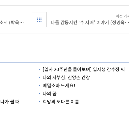
이전 기
아름다운 열매 많이 맺게 하소서 (박옥순/소사교회)
나를 감동시킨 ‘수 자매’ 이야기 (정명옥/대전
[입사 20주년을 돌아보며] 입사생 강수정 씨
나의 자부심, 신앙촌 간장
메밀소바 드세요!
나의 꿈
하나가 될 때
희망의 또다른 이름