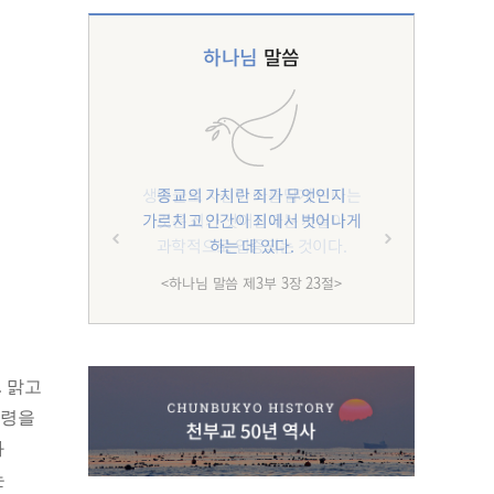
하나님
말씀
종교의 가치란 죄가 무엇인지
가르치고 인간이 죄에서 벗어나게
하는 데 있다.
<하나님 말씀 제3부 3장 23절>
. 맑고
발령을
과
는