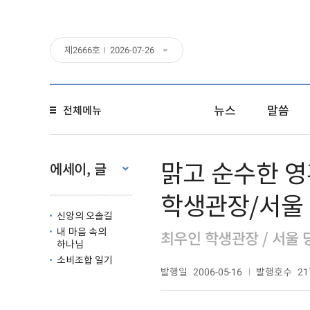
제
2666
호
2026-07-26
뉴스
말씀
전체메뉴
맑고 순수한 영
에세이, 글
학생관장/서울
신앙의 오솔길
내 마음 속의
최우인 학생관장 / 서울
하나님
소비조합 일기
발행일
발행호수
2006-05-16
21