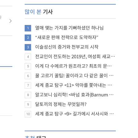
많이 본
기사
사
교회)
열매 맺는 가지를 기뻐하셨던 하나님
1
“새로운 판매 전략으로 도약하자”
2
이슬성신의 증거와 천부교의 시작
3
전교인이 전도하는 2019년, 여성회 새교인 증가 추세
4
이게 다 수메르가 원조라고? 최초의 문명, 수메르는 어떤 문명이었을까?
5
꿀 고르기 꿀팁! 꿀이라고 다 같은 꿀이 아니다!
6
세계 종교 탐구 <11> 악마를 쫓아내는 의식의 뿌리에 대하여
7
알고보니 심리학! <바넘 효과(Barnum effect)>
8
달토끼의 정체는 무엇일까?
9
세계 종교 탐구 <9> 길가메시 서사시와 성경에 대하여
10