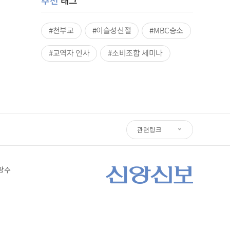
추천
태그
#천부교
#이슬성신절
#MBC승소
#교역자 인사
#소비조합 세미나
관련링크
심광수