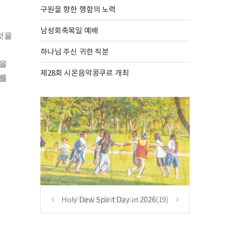
구원을 향한 행함의 노력
남성회축복일 예배
것을
하나님 주신 귀한 직분
심을
제28회 시온음악콩쿠르 개최
루를
Holy Dew Spirit Day in 2026(19)