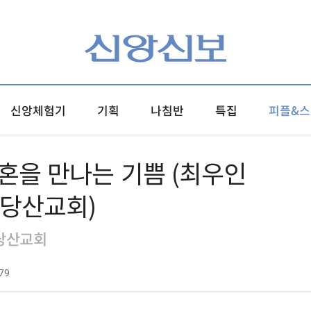
신앙체험기
기획
나침반
특집
피플&스
혼을 만나는 기쁨 (최우인
 당산교회)
 당산교회
79