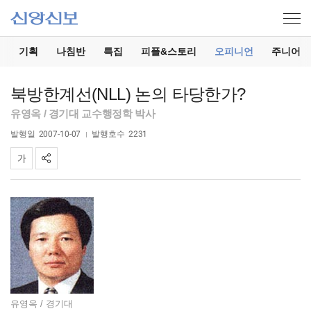
기
기획
나침반
특집
피플&스토리
오피니언
주니어
북방한계선(NLL) 논의 타당한가?
유영옥 / 경기대 교수행정학 박사
발행일
2007-10-07
발행호수
2231
유영옥 / 경기대