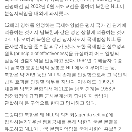
연평해전 및 2002년 6월 서해교전을 통하여 북한은 NLL이
분쟁지역임을 내외에 과시했다.
12해리 영해를 인정하는 국제해양법은 평시 국가 간 관계에
적용하는 것이지 남북한과 같은 정전 상황에 적용하는 것이
아니다. 오히려 북한은 정전 당사자로서 국제법상 NLL 등
군사분계선을 준수할 의무가 있다. 또한 국제법은 실효성의
원칙(principle of effectiveness)을 규정하여 어느 일방의
실질적 관할지역을 인정하고 있다. 1984년 수해물자 수송
시 남북한 호송선박의 상봉도 NLL에서 이루어지는 등,
북한은 약 20년 동안 NLL의 존재를 인정함으로써 그 묵인의
법적 효과를 인정할 의무를 지닌다. 이밖에도, 1992년
체결된 남북기본합의서 제11조는 남북 경계는 1953년
정전협정에 규정된 군사분계선과 당시까지 쌍방이
관할하여 온 구역으로 한다고 명시하고 있다.
그렇다면 북한은 왜 NLL의 의제화(agenda setting)에
집착하는가? 우선 평화공세를 통해 남한의 국론 분열을
유도하고 NLL이 남북 분쟁지역임을 국제사회에 홍보하기