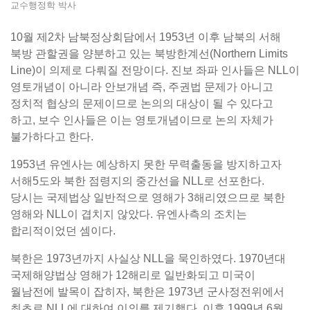
교수행정학 박사
10월 제2차 남북정상회담에서 1953년 이후 남북의 서해
북방 관할권을 양분하고 있는 북방한계선(Northern Limits
Line)이 의제로 다뤄질 전망이다. 진보 좌파 인사들은 NLL이
영토개념이 아니라 안보개념 즉, 주권법 문제가 아니고
정치적 협상의 문제이므로 논의의 대상이 될 수 있다고
하고, 보수 인사들은 이는 영토개념이므로 논의 자체가
불가하다고 한다.
1953년 유엔사는 예상하지 못한 무력출동을 방지하고자
서해5도와 북한 점령지의 중간선을 NLL로 선포한다.
당시는 국제법상 일반적으로 영해가 3해리였으므로 북한
영해와 NLL이 겹치지 않았다. 유엔사측의 조치는
합리적이었던 셈이다.
북한은 1973년까지 사실상 NLL을 묵인하였다. 1970년대
국제해양법상 영해가 12해리로 일반화되고 미국이
월남전에 발목이 잡히자, 북한은 1973년 군사정전위에서
최초로 NLL에 대하여 이의를 제기했다. 이후 1999년 6월