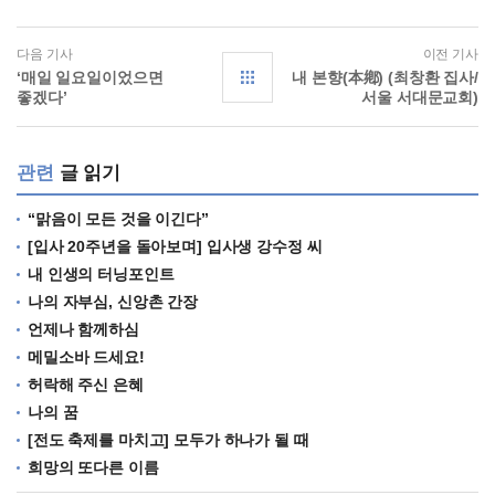
다음 기사
이전 기사
‘매일 일요일이었으면
내 본향(本鄕) (최창환 집사/
좋겠다’
서울 서대문교회)
관련
글 읽기
“맑음이 모든 것을 이긴다”
[입사 20주년을 돌아보며] 입사생 강수정 씨
내 인생의 터닝포인트
나의 자부심, 신앙촌 간장
언제나 함께하심
메밀소바 드세요!
허락해 주신 은혜
나의 꿈
[전도 축제를 마치고] 모두가 하나가 될 때
희망의 또다른 이름