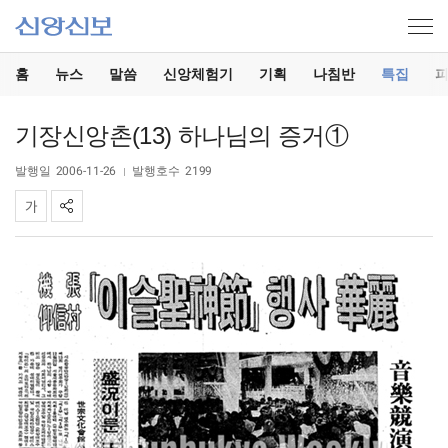
홈
뉴스
말씀
신앙체험기
기획
나침반
특집
기장신앙촌(13) 하나님의 증거①
발행일
2006-11-26
발행호수
2199