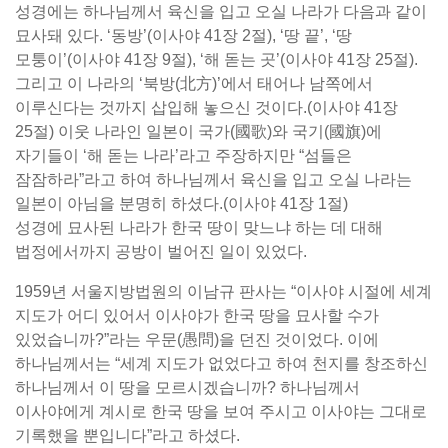
성경에는 하나님께서 육신을 입고 오실 나라가 다음과 같이
묘사돼 있다. ‘동방’(이사야 41장 2절), ‘땅 끝’, ‘땅
모퉁이’(이사야 41장 9절), ‘해 돋는 곳’(이사야 41장 25절).
그리고 이 나라의 ‘북방(北方)’에서 태어나 남쪽에서
이루신다는 것까지 삽입해 놓으신 것이다.(이사야 41장
25절) 이웃 나라인 일본이 국가(國歌)와 국기(國旗)에
자기들이 ‘해 돋는 나라’라고 주장하지만 “섬들은
잠잠하라”라고 하여 하나님께서 육신을 입고 오실 나라는
일본이 아님을 분명히 하셨다.(이사야 41장 1절)
성경에 묘사된 나라가 한국 땅이 맞느냐 하는 데 대해
법정에서까지 공방이 벌어진 일이 있었다.
1959년 서울지방법원의 이남규 판사는 “이사야 시절에 세계
지도가 어디 있어서 이사야가 한국 땅을 묘사할 수가
있었습니까?”라는 우문(愚問)을 던진 것이었다. 이에
하나님께서는 “세계 지도가 없었다고 하여 천지를 창조하신
하나님께서 이 땅을 모르시겠습니까? 하나님께서
이사야에게 계시로 한국 땅을 보여 주시고 이사야는 그대로
기록했을 뿐입니다”라고 하셨다.