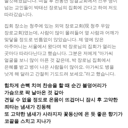
솔깃해졌습니다. 며칠 후 전동면 성결교회에서 스무 명이
넘는 교인들이 박태선 장로님의 집회에 간다고 하여 저도
따라갔습니다.
집회 장소는 청주에 있는 외덕 장로교회(現 청주 우암
장로교회)였는데, 사람이 많이 몰려들어 옆 사람과 어깨가
맞닿을 정도로 빈틈없이 앉았습니다. 제 옆에 앉은
아주머니는 서울에서 왔다며 박 장로님의 집회가 열리는
곳마다 따라다닌다고 했습니다. 그분은 저에게 “아가씨
얼굴을 보니 많이 아픈 것 같은데, 박 장로님 집회에서
은혜를 받고 병이 나은 사람들이 많아요. 아가씨도 병을
낫게 해 달라고 간절히 기도드려 보세요.”라고 했습니다.
힘차게 손뼉 치며 찬송을 할 때 순간 불덩어리가
가슴으로 팍 날아온 것 같아
견딜 수 없을 정도로 온몸이 뜨겁더니 잠시 후 고약한
죄타는 냄새가 진동해
또 고약한 냄새가 사라지자 꽃동산에 온 듯 좋은 향기가
코끝을 스치고 지나가