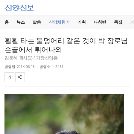
홈
뉴스
말씀
신앙체험기
기획
나침반
특집
활활 타는 불덩어리 같은 것이 박 장로님
손끝에서 튀어나와
김운혜 권사(1) / 기장신앙촌
발행일
2014-03-16
발행호수
2454