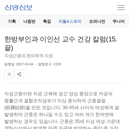
기
기획
나침반
특집
피플&스토리
오피니언
주니어
한방부인과 이인선 교수 건강 칼럼(15.
끝)
자궁근종의 한의학적 치료
발행일
2007-03-04
발행호수
2209
자궁근종이란 자궁 근육에 생긴 양성 종양으로 자궁의
평활근과 결합조직섬유가 이상 증식하여 근종결절
(筋腫結節)을 만든 것입니다. 30-45세 사이의 여성에게 잘
발생하며 근종은 하나일 수도 있고 여러 개가 한꺼번에
발생하는 경우도 있습니다. 근종은 35세 이상 여성 가운데
20%이상에서 발생할 만큼 자궁에 발생하는 종양 중 가장