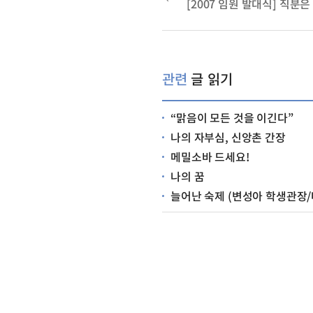
[2007 임원 발대식] 직분은
관련
글 읽기
“맑음이 모든 것을 이긴다”
나의 자부심, 신앙촌 간장
메밀소바 드세요!
나의 꿈
늘어난 숙제 (변성아 학생관장