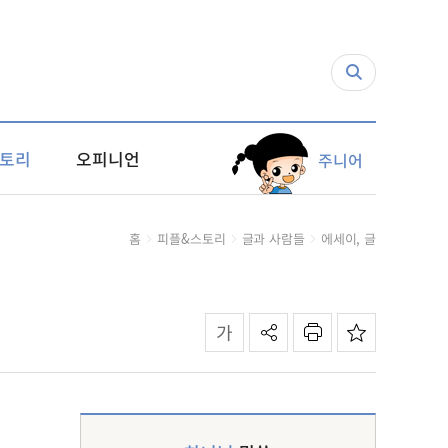
토리
오피니언
주니어
홈
피플&스토리
글과 사람들
에세이, 글