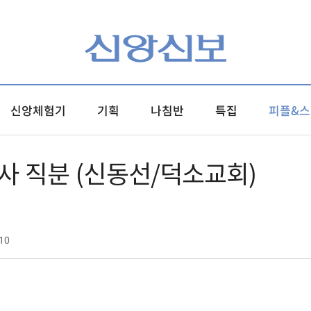
신앙체험기
기획
나침반
특집
피플&스
사 직분 (신동선/덕소교회)
10