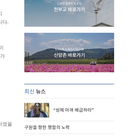
지
니다.
이
제가
최신
뉴스
“성체 아껴 배급하라”
활하였을
구원을 향한 행함의 노력