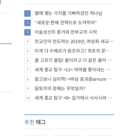
)
열매 맺는 가지를 기뻐하셨던 하나님
1
“새로운 판매 전략으로 도약하자”
2
이슬성신의 증거와 천부교의 시작
3
전교인이 전도하는 2019년, 여성회 새교인 증가 추세
4
이게 다 수메르가 원조라고? 최초의 문명, 수메르는 어떤 문명이었을까?
5
꿀 고르기 꿀팁! 꿀이라고 다 같은 꿀이 아니다!
6
세계 종교 탐구 <11> 악마를 쫓아내는 의식의 뿌리에 대하여
7
알고보니 심리학! <바넘 효과(Barnum effect)>
8
달토끼의 정체는 무엇일까?
9
세계 종교 탐구 <9> 길가메시 서사시와 성경에 대하여
10
추천
태그