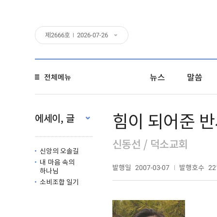
제
2666
호
2026-07-26
뉴스
말씀
전체메뉴
힘이 되어준 반
에세이, 글
신동선 / 덕소교회
신앙의 오솔길
내 마음 속의
발행일
발행호수
2007-03-07
22
하나님
소비조합 일기