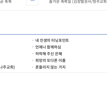
 곧 축복
즐거운 축복일 (김장렬권사/청주교회
내 인생의 터닝포인트
언제나 함께하심
허락해 주신 은혜
희망의 또다른 이름
/나주교회)
흔들리지 않는 가지