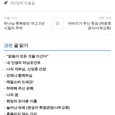
#신앙의 오솔길
다음 기사
이전 기사
하나님 축복받던 여고 2년
아버지가 주신 헌금 (박윤호
시절의 추억
권사/서부교회)
관련
글 읽기
“맑음이 모든 것을 이긴다”
내 인생의 터닝포인트
나의 자부심, 신앙촌 간장
언제나 함께하심
메밀소바 드세요!
허락해 주신 은혜
나의 꿈
희망의 또다른 이름
늘어난 숙제 (변성아 학생관장/나주교회)
흔들리지 않는 가지