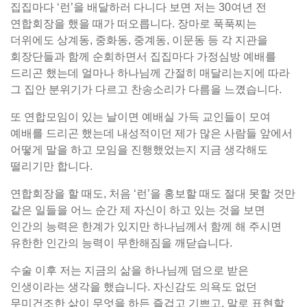
집집마다 ‘런’을 배달하러 다니다 보면 저는 30여년 전
연합회장을 했을 때가 떠오릅니다. 장마로 푹푹찌는
더위에도 상계동, 중화동, 중계동, 이문동 등 각 지관을
회장단들과 함께 순회하면서 집집마다 가정심방 예배를
드리곤 했는데 얼마나 하나님께 간절히 매달리는지에 따라
그 집안 분위기가 다르고 찬송소리가 다름을 느꼈습니다.
또 연합모임이 있는 날이면 예배실 가득 교인들이 모여
예배를 드리곤 했는데 내성적이던 제가 많은 사람들 앞에서
어떻게 말을 하고 모임을 진행했었는지 지금 생각해도
떨리기만 합니다.
연합회장을 할 때도, 처음 ‘런’을 홍보할 때도 절대 못할 것만
같은 일들을 어느 순간 제 자신이 하고 있는 것을 보면
인간의 능력은 한계가 있지만 하나님께서 함께 해 주시면
유한한 인간의 능력이 무한해짐을 깨닫습니다.
수술 이후 저는 지금의 삶을 하나님께 덤으로 받은
인생이라는 생각을 했습니다. 자신감도 의욕도 없던
무미건조한 삶이 무엇을 하든 즐겁고 기쁘고, 말로 표현할