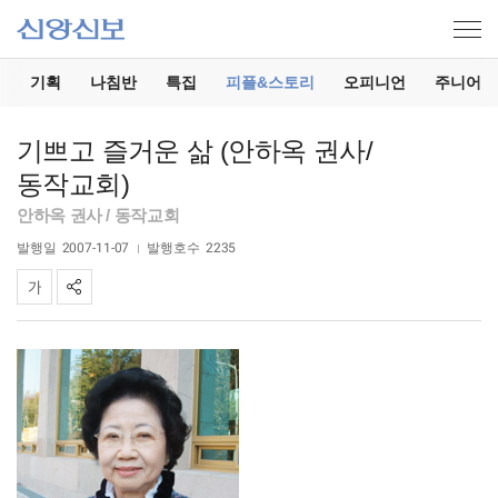
기
기획
나침반
특집
피플&스토리
오피니언
주니어
기쁘고 즐거운 삶 (안하옥 권사/
동작교회)
안하옥 권사 / 동작교회
발행일
2007-11-07
발행호수
2235