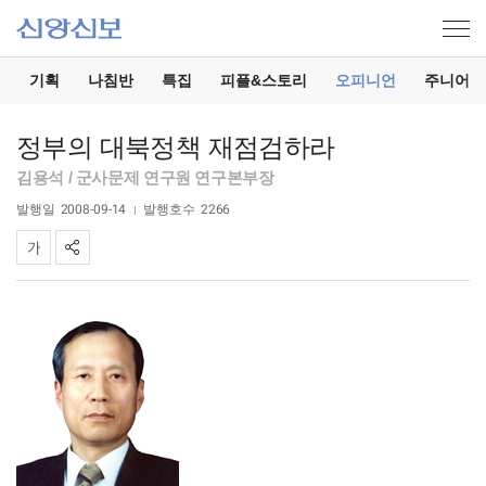
기
기획
나침반
특집
피플&스토리
오피니언
주니어
정부의 대북정책 재점검하라
김용석 / 군사문제 연구원 연구본부장
발행일
2008-09-14
발행호수
2266