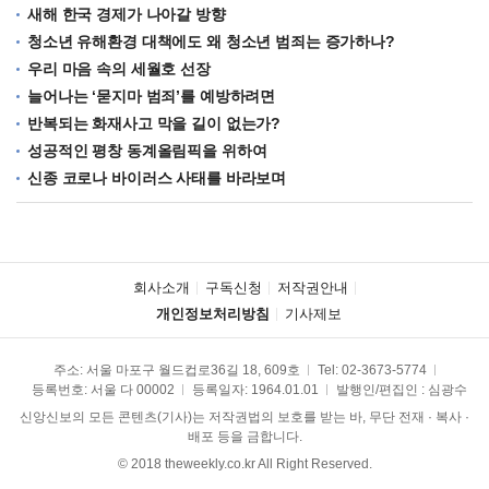
새해 한국 경제가 나아갈 방향
청소년 유해환경 대책에도 왜 청소년 범죄는 증가하나?
우리 마음 속의 세월호 선장
늘어나는 ‘묻지마 범죄’를 예방하려면
반복되는 화재사고 막을 길이 없는가?
성공적인 평창 동계올림픽을 위하여
신종 코로나 바이러스 사태를 바라보며
회사소개
구독신청
저작권안내
개인정보처리방침
기사제보
주소: 서울 마포구 월드컵로36길 18, 609호
Tel:
02-3673-5774
등록번호: 서울 다 00002
등록일자: 1964.01.01
발행인/편집인 : 심광수
신앙신보의 모든 콘텐츠(기사)는 저작권법의 보호를 받는 바, 무단 전재 · 복사 ·
배포 등을 금합니다.
© 2018 theweekly.co.kr All Right Reserved.