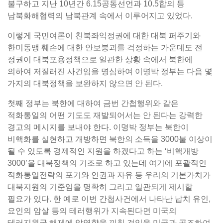
불구하고 지난 10년간 6.15공동선언과 10.5합의 등
남북화해협력의 남북관계 속에서 이루어지고 있었다.
이렇게 국민여론이 친북좌익정권에 대한 대북 퍼주기와
한미동맹 훼손에 대한 안보붕괴를 걱정하는 가운데도 전
정권이 대북포용정책으로 일관한 상황 속에서 북한에
의하여 저질러진 사건임을 명심하여 이명박 정부는 다음 몇
가지의 대북정책을 보완하지 않으면 안 된다.
첫째 정부는 북한에 대하여 금번 간첩행위와 같은
적화통일의 어떤 기도도 재발되어서는 안 된다는 강력한
경고의 메시지를 보내야 한다. 이명박 정부는 북한이
비핵화를 실현하고 개방하면 북한의 소득을 3000불 이상이
될 수 있도록 경제적인 지원을 하겠다고 하는 ‘비핵개방
3000’을 대북정책의 기조로 하고 있는데 여기에 포괄적인
적화통일전략의 포기와 인권과 자유 등 우리의 기본가치가
대북지원의 기준임을 명확히 그리고 일관되게 제시할
필요가 있다. 한 예로 이번 간첩사건에서 나타난 납치 유인,
요인의 암살 등의 테러행위가 지속된다면 미국의
테러지원국 해제에 악영향을 끼칠 것임을 미국과 공조하여