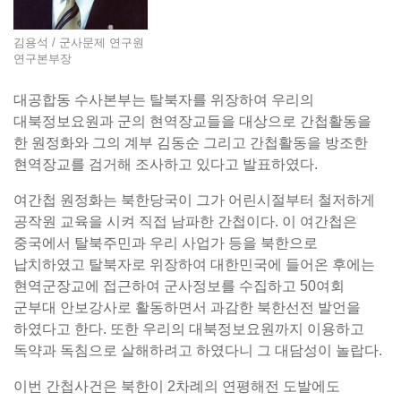
김용석 / 군사문제 연구원
연구본부장
대공합동 수사본부는 탈북자를 위장하여 우리의
대북정보요원과 군의 현역장교들을 대상으로 간첩활동을
한 원정화와 그의 계부 김동순 그리고 간첩활동을 방조한
현역장교를 검거해 조사하고 있다고 발표하였다.
여간첩 원정화는 북한당국이 그가 어린시절부터 철저하게
공작원 교육을 시켜 직접 남파한 간첩이다. 이 여간첩은
중국에서 탈북주민과 우리 사업가 등을 북한으로
납치하였고 탈북자로 위장하여 대한민국에 들어온 후에는
현역군장교에 접근하여 군사정보를 수집하고 50여회
군부대 안보강사로 활동하면서 과감한 북한선전 발언을
하였다고 한다. 또한 우리의 대북정보요원까지 이용하고
독약과 독침으로 살해하려고 하였다니 그 대담성이 놀랍다.
이번 간첩사건은 북한이 2차례의 연평해전 도발에도