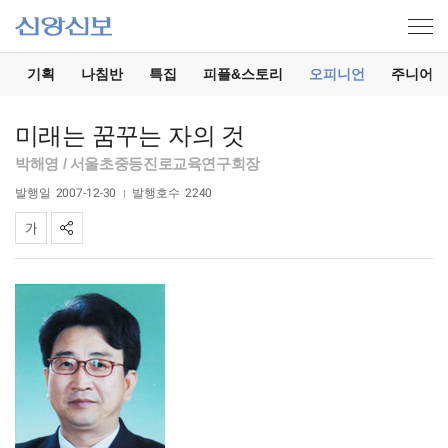
기
기획
나침반
특집
피플&스토리
오피니언
주니어
미래는 꿈꾸는 자의 것
박해영 / 서울초중등진로교육연구회장
발행일
2007-12-30
발행호수
2240