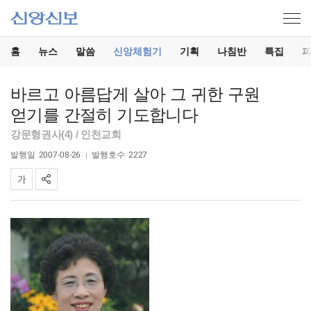
홈
뉴스
말씀
신앙체험기
기획
나침반
특집
바르고 아름답게 살아 그 귀한 구원
얻기를 간절히 기도합니다
강문형권사(4) / 인천교회
발행일
2007-08-26
발행호수
2227