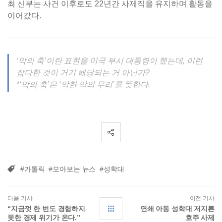
최 신부는 사건 이후로도 22년간 사제직을 유지하며 활동을
이어갔다.
‘악의 축’이란 표현을 미국 부시 대통령이 했는데, 이런
잡다한 것이 거기 해당되는 거 아닌가?
*‘악의 축’은 ‘악한 악의 무리’를 뜻한다.
#가톨릭
#모아보는 뉴스
#성학대
다음 기사
이전 기사
“지금껏 한 번도 경험하지
연쇄 아동 성학대 저지른
못한 경제 위기가 온다.”
호주 사제