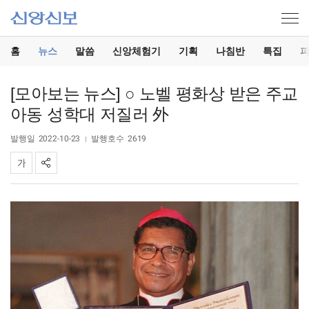
홈
뉴스
말씀
신앙체험기
기획
나침반
특집
[모아보는 뉴스] ○ 노벨 평화상 받은 주교
아동 성학대 저질러 外
발행일
2022-10-23
발행호수
2619