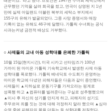
때문이죠.” 라고 했다. 브로건은 1947년 수녀회 세탁소에서
근무했던 기억을 살려 희곡을 썼고, 연극이 상영된 지 1년
만에 실제 아일랜드 더블린 북부의 세탁소 부지에서
155구의 유해가 발굴되었다. 그중 사망 증명서와 매장
기록이 없는 유해도 46구에 달했다. 가톨릭 수녀회는 공식
사과는커녕 금전적 배상도 거부했다.
○ 사제들의 교내 아동 성학대를 은폐한 가톨릭
10월 15일(현지시간), 미국 시카고 선타임즈가 100년
가까이 된 마미온 가톨릭 기숙학교에서 발생한 사제 아동
성학대를 폭로했다. 가톨릭 베네딕토 수도회가 운영하는
마미온 학교에 다녔던 피해자들은 다음과 같이 증언했다.
사제들이 ▲지하실로 운동기구를 가져오라는 핑계로
성폭행 하고 ▲컴퓨터를 빌려준다는 구실로 성추행했으며
▲미사 후 자신의 성기를 만지게 하고, 피해자의 성기도
주무르며 죄를 짓는 것에 대해 걱정하지 말라 했으며 ▲심야
수영 중에 피해자의 몸을 더듬는 등 성학대를 저질렀다.