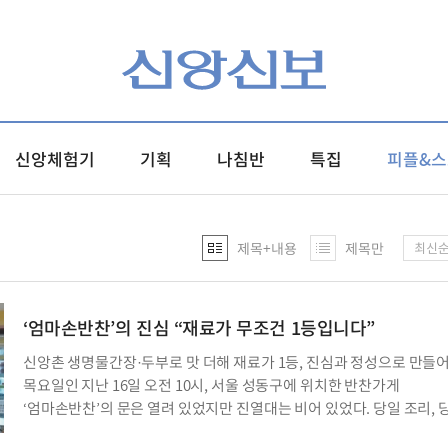
신앙체험기
기획
나침반
특집
피플&스
제목+내용
제목만
최신
‘엄마손반찬’의 진심 “재료가 무조건 1등입니다”
신앙촌 생명물간장·두부로 맛 더해 재료가 1등, 진심과 정성으로 만들
목요일인 지난 16일 오전 10시, 서울 성동구에 위치한 반찬가게
‘엄마손반찬’의 문은 열려 있었지만 진열대는 비어 있었다. 당일 조리, 
판매를 원칙으로 월·수·금요일에만 문을 열기 때문이다. 판매를 하지 