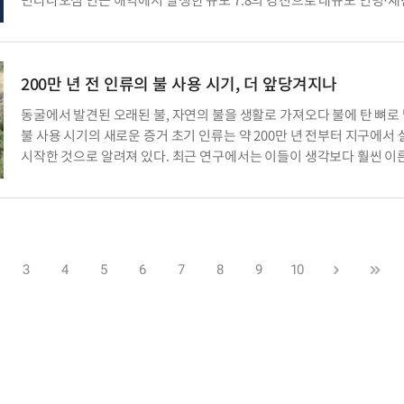
민다나오섬 인근 해역에서 발생한 규모 7.8의 강진으로 대규모 인명·재
피해가 발생한 가운데, 환태평양 조산대인 이른바 ‘불의 고리(Ring of Fir
대한 우려가 다시 커지고 있다. AFP통신과 로이터통신 등에 따르면 8일
시각) 발생한 강진으로 최소 […]
200만 년 전 인류의 불 사용 시기, 더 앞당겨지나
동굴에서 발견된 오래된 불, 자연의 불을 생활로 가져오다 불에 탄 뼈로
불 사용 시기의 새로운 증거 초기 인류는 약 200만 년 전부터 지구에서 
시작한 것으로 알려져 있다. 최근 연구에서는 이들이 생각보다 훨씬 이
시기인 약 107만~179만 년 전부터 불을 사용했을 가능성이 제기됐다.
연구진은 남아프리카공화국 원더워크 동굴에 살았던 올빼미들이 남긴
개의 작은 화석 […]
3
4
5
6
7
8
9
10