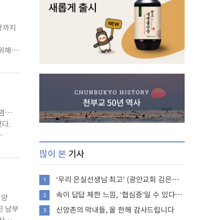
방까지
 위해
절
과 관절
폭염…
쳤다.
랑스
많이 본
기사
 가운데
‘우리 은실선생님 최고’ (광안교회 김은실 반사)
1
속이 답답 체한 느낌, ‘협심증’일 수 있다고?
평양
2
핀 남부
신앙촌의 막내들, 올 한해 감사드립니다
3