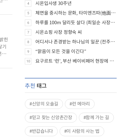
산
시온입사생 30주년
4
e)’에
체면을 중시하는 문화, 타미엔즈따(他面子大: tā miànzi dà)
(현지
5
하루를 100m 달리듯 살다 (최일순 사장/시온쇼핑 금호동 매장)
6
시온쇼핑 사장 정향숙 씨
7
 밝힌
어디서나 존경받는 하나님의 일꾼 (전주교회 최기만 승사)
8
살기
“맑음이 모든 것을 이긴다”
9
른
요구르트 ‘런’, 부산 베이비페어 현장에 가보니
10
 수백
추천
태그
#신앙의 오솔길
#런 메아리
#믿고 찾는 신앙촌간장
#함께 가는 길
#반갑습니다
#이 사람의 사는 법