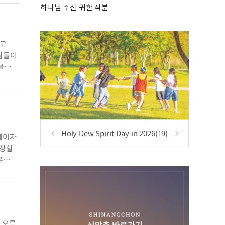
하나님 주신 귀한 직분
되고
사람들이
을
 예민한
Holy Dew Spirit Day in 2026(19)
혜이자
성장할
은
지인
 오른