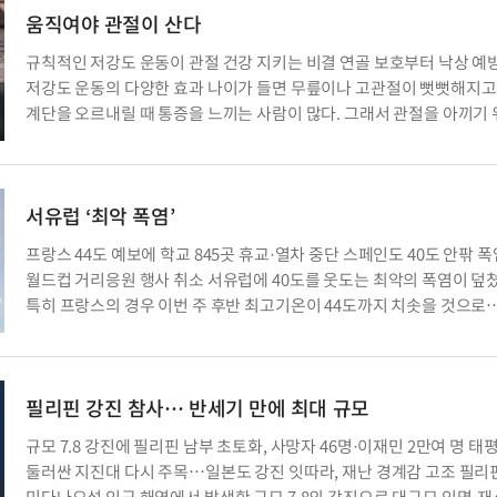
움직여야 관절이 산다
규칙적인 저강도 운동이 관절 건강 지키는 비결 연골 보호부터 낙상 예
저강도 운동의 다양한 효과 나이가 들면 무릎이나 고관절이 뻣뻣해지고
계단을 오르내릴 때 통증을 느끼는 사람이 많다. 그래서 관절을 아끼기
움직임을 줄이는 경우도 있지만, 전문가들은 오히려 적절한 운동이 관
건강을 유지하는 데 도움이 된다고 말한다. 관절은 뼈끝을 감싸는 연골
안을 채우는 활액 덕분에 […]
서유럽 ‘최악 폭염’
프랑스 44도 예보에 학교 845곳 휴교·열차 중단 스페인도 40도 안팎 
월드컵 거리응원 행사 취소 서유럽에 40도를 웃도는 최악의 폭염이 덮
특히 프랑스의 경우 이번 주 후반 최고기온이 44도까지 치솟을 것으로
전망되자 학교를 휴교하고 열차 운행을 중단했다. 21일(현지시간) 프
기상청과 주요 외신에 따르면 프랑스 본토 96개 데파르트망(행정구역)
35곳에 최고 수준인 폭염 적색경보, 45곳에는 주황색 경보가 […]
필리핀 강진 참사… 반세기 만에 최대 규모
규모 7.8 강진에 필리핀 남부 초토화, 사망자 46명·이재민 2만여 명 태
둘러싼 지진대 다시 주목…일본도 강진 잇따라, 재난 경계감 고조 필리