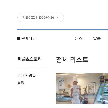
제
2666
호
2026-07-26
뉴스
말씀
전체메뉴
전체 리스트
피플&스토리
글과 사람들
교양