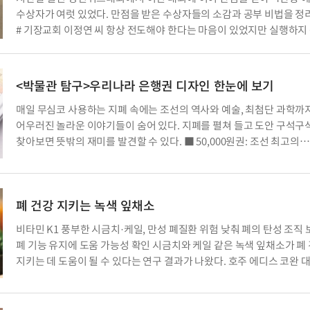
수상자가 여럿 있었다. 만점을 받은 수상자들의 소감과 공부 비법을 정
# 기장교회 이정연 씨 항상 전도해야 한다는 마음이 있었지만 실행하지
안타까워하던 차에, 말씀으로 전도의 바탕을 튼튼히 다져 놓고 싶어 혼
공부를 하고 있었습니다. 마침 경전대회 개최 소식이 들려 경전을 읽었
기억을 되살려 퀴즈 책을 […]
<박물관 탐구>우리나라 은행권 디자인 한눈에 보기
매일 무심코 사용하는 지폐 속에는 조선의 역사와 예술, 최첨단 과학까
어우러진 놀라운 이야기들이 숨어 있다. 지폐를 펼쳐 들고 도안 구석구
찾아보면 뜻밖의 재미를 발견할 수 있다. ■ 50,000원권: 조선 최고의
예술가들이 남긴 미학 앞면은 조선 중기 문인이자 서화가인 신사임당의
초상과 함께 다산·번창을 뜻하는 <묵포도도>, 득남을 상징하는 <초충
의 가지 그림이 배치되어 있다. 뒷면은 세로 구도로 그려져 […]
폐 건강 지키는 녹색 잎채소
비타민 K1 풍부한 시금치·케일, 만성 폐질환 위험 낮춰 폐의 탄성 조직
폐 기능 유지에 도움 가능성 확인 시금치와 케일 같은 녹색 잎채소가 폐
지키는 데 도움이 될 수 있다는 연구 결과가 나왔다. 호주 에디스 코완 
연구진은 10년 동안 성인 17만 9천여 명을 추적 조사한 결과, 비타민 K
풍부한 녹색 잎채소를 많이 섭취한 […]