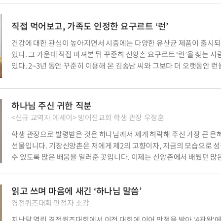
이날, 김종월 사장은 다음 장사를 준비하기 위해 배추를 구입하러 나설
참이었다. 일주일에 한 번씩 직접 김치를 담그고, 쉬는 […]
직접 먹어보고, 가족도 인정한 요구르트 ‘런’
건강에 대한 관심이 높아지면서 시중에는 다양한 유산균 제품이 출시
있다. 그 가운데 직접 마셔본 뒤 꾸준히 신앙촌 요구르트 ‘런’을 찾는 
있다. 2~3년 동안 꾸준히 이용해 온 김송남 씨와 그보다 더 오랫동안 런
애용해 온 유순옥 씨를 만나 제품을 선택하게 된 이유에 대해 들어봤다.
장도 편안해지는 ‘런’…“이제는 안심하고 마셔요” 김송남 씨는 평소
유제품이나 유산균 […]
하나님 주신 귀한 직분
<신규 교역자 에세이> 방어진교회 학생 관장 우정훈
학생 관장으로 발령받은 것은 하나님께서 제게 허락해 주신 가장 큰 은
선물입니다. 기장신앙촌은 저에게 제2의 고향이자, 지금의 모습으로 
수 있도록 많은 배움을 일러준 곳입니다. 이제는 신앙촌에서 배웠던 많
노하우를 전도에 활용하여 새로운 시작과 도전을 하려 합니다. 첫 발령
방어진에 도착한 지 어느덧 열흘째가 되었습니다. 사실 저는 이전까지
읽고 쓰며 마음에 새긴 ‘하나님 말씀’
관장님이라는 직분을 상상조차 하지 못했습니다. 늘 ‘나 […]
경전퀴즈대회 만점자 소감
지난달 열린 경전퀴즈대회에서 이전 대회에 이어 만점을 받아 ‘4관왕’에