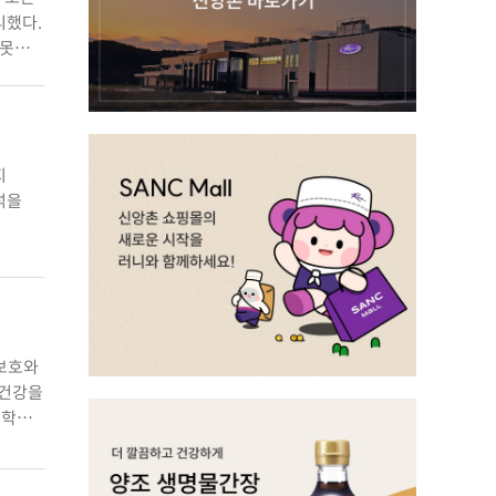
리했다.
 못해
자
던
지
석을
도수병>
 보호와
 건강을
대학교
1이