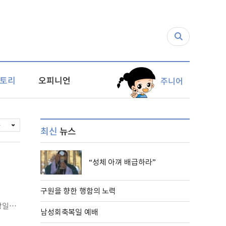
토리
오피니언
주니어
순
최신
뉴스
“성체 아껴 배급하라”
어
구원을 향한 행함의 노력
당일
남성회축복일 예배
않는