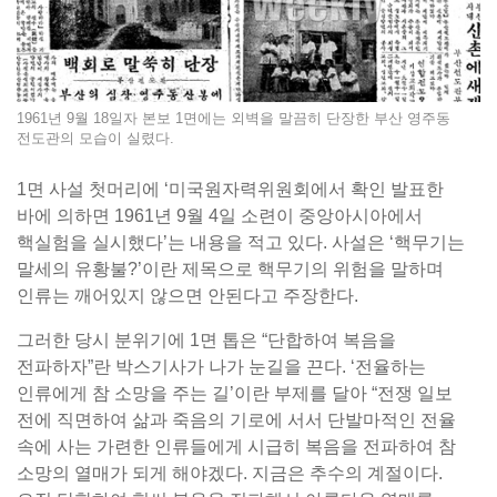
1961년 9월 18일자 본보 1면에는 외벽을 말끔히 단장한 부산 영주동
전도관의 모습이 실렸다.
1면 사설 첫머리에 ‘미국원자력위원회에서 확인 발표한
바에 의하면 1961년 9월 4일 소련이 중앙아시아에서
핵실험을 실시했다’는 내용을 적고 있다. 사설은 ‘핵무기는
말세의 유황불?’이란 제목으로 핵무기의 위험을 말하며
인류는 깨어있지 않으면 안된다고 주장한다.
그러한 당시 분위기에 1면 톱은 “단합하여 복음을
전파하자”란 박스기사가 나가 눈길을 끈다. ‘전율하는
인류에게 참 소망을 주는 길’이란 부제를 달아 “전쟁 일보
전에 직면하여 삶과 죽음의 기로에 서서 단발마적인 전율
속에 사는 가련한 인류들에게 시급히 복음을 전파하여 참
소망의 열매가 되게 해야겠다. 지금은 추수의 계절이다.