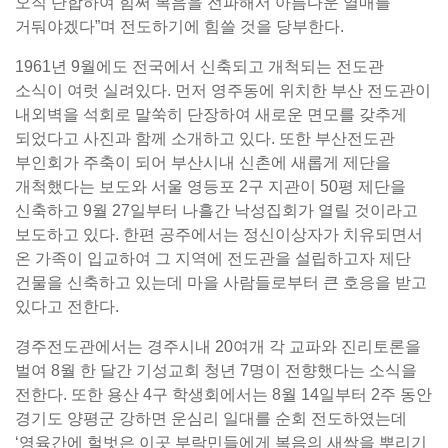
오직 단합하여 힘써 복음을 전파해서 아름다운 열매를
거둬야겠다”며 전도하기에 힘쓸 것을 당부한다.
1961년 9월에도 전국에서 신축되고 개척되는 전도관
소식이 여럿 실려있다. 먼저 영주동에 위치한 부산 전도관이
내외벽을 석회로 말쑥히 단장하여 새로운 면모를 갖추게
되었다고 사진과 함께 소개하고 있다. 또한 부산전도관
부인회가 주축이 되어 부산시내 신촌에 새롭게 제단을
개척했다는 보도와 서울 영등포 2구 지관이 50평 제단을
신축하고 9월 27일부터 나흘간 낙성집회가 열릴 것이라고
보도하고 있다. 한편 공주에서는 정신이상자가 치유되면서
온 가족이 입교하여 그 지역에 전도관을 설립하고자 제단
건물을 신축하고 있는데 마을 사람들로부터 큰 호응을 받고
있다고 전한다.
경주전도관에서는 경주시내 20여개 각 교파와 진리토론을
벌여 8월 한 달간 기성교회 청년 7명이 전향했다는 소식을
전한다. 또한 용산 4구 학생회에서는 8월 14일부터 2주 동안
경기도 양평군 강하면 운심리 일대를 순회 전도하였는데
‘영육간에 헐벗은 이곳 부락민들에게 복음의 새싹을 뿌리기