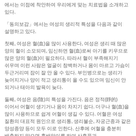
에서는 이점에 착안하여 우리에게 맞는 치료법을 소개하고
있다.
「동의보감」에서는 여성의 생리적 특성을 다음과 같이
설명하고 있다.
첫째, 여성은 혈(血)을 많이 사용한다, 여성은 생리 때 많은
양의 혈이 소모되며, 임신하면 혈(血)로써 아기를 키우므로
많은 양의 혈(血)이 필요하다. 따라서 혈이 부족해지기
쉬우며 이런 사람은 얼굴이 창백하거나 몸이 마르고 가슴이
두근거리며 잠이 잘 안 올 수 있다. 부인병으로는 생리가
늦어지거나 양이 적고 생리통이 올 수도 있으며 임신이 안
되거나 태아의 발육이 늦다.
둘째, 여성은 음(陰)의 특성을 가진다. 음은 정적(靜的)
이어서 어혈이 생기거나 몸이 차지기 쉽다. 더구나 혈(血)을
많이 사용하므로 쉽게 어혈이 생길 수 있다. 어혈은 여성
질환의 대표적 원인으로 생리통, 생리불순, 자궁근종과 같은
양성종양 등이 모두 이로 인한다. 산후에 어혈을 충분히
배출하지 않으면 훗배앓이를 하며 산후풍과