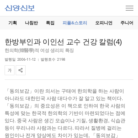
기
기획
나침반
특집
피플&스토리
오피니언
주니어
한방부인과 이인선 교수 건강 칼럼(4)
한의학(韓醫學)적 여성 생리의 특징
발행일
2006-11-12
발행호수
2198
「동의보감」이란 의서는 구태여 한의학을 하는 사람이
아니라도 대한민국 사람 대다수가 잘 알고 있는 책이다.
「동의보감」의 중요성은 이 책으로 인하여 한국 사람의
특성에 맞는 한국적 한의학의 기반이 마련되었다는 점에
있다. 중국 사람은 생긴 모습이나 기질, 생활환경, 식습관
등이 우리나라 사람과는 다르다. 따라서 질병에 걸리는
원인이나 전개 양상에도 차이가 있는데, 「동의보감」