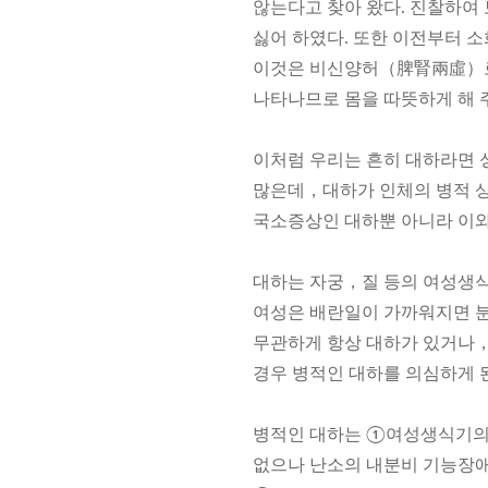
않는다고 찾아 왔다. 진찰하여 
싫어 하였다. 또한 이전부터 
이것은 비신양허（脾腎兩虛）로
나타나므로 몸을 따뜻하게 해 
이처럼 우리는 흔히 대하라면 
많은데，대하가 인체의 병적 상
국소증상인 대하뿐 아니라 이와
대하는 자궁，질 등의 여성생
여성은 배란일이 가까워지면 분
무관하게 항상 대하가 있거나，
경우 병적인 대하를 의심하게 
병적인 대하는 ①여성생식기의
없으나 난소의 내분비 기능장애