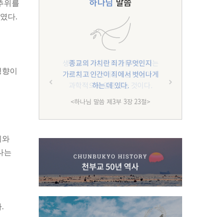
하나님
말씀
 추위를
였다.
종교의 가치란 죄가 무엇인지
경향이
가르치고 인간이 죄에서 벗어나게
하는 데 있다.
<하나님 말씀 제3부 3장 23절>
기와
나는
.