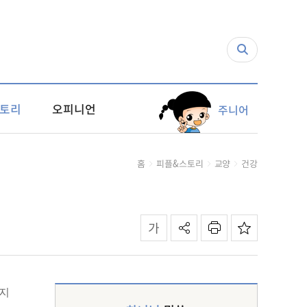
토리
오피니언
주니어
홈
피플&스토리
교양
건강
낫지