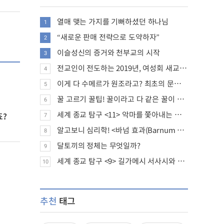
열매 맺는 가지를 기뻐하셨던 하나님
1
“새로운 판매 전략으로 도약하자”
2
이슬성신의 증거와 천부교의 시작
3
전교인이 전도하는 2019년, 여성회 새교인 증가 추세
4
이게 다 수메르가 원조라고? 최초의 문명, 수메르는 어떤 문명이었을까?
5
꿀 고르기 꿀팁! 꿀이라고 다 같은 꿀이 아니다!
6
세계 종교 탐구 <11> 악마를 쫓아내는 의식의 뿌리에 대하여
죠?
7
알고보니 심리학! <바넘 효과(Barnum effect)>
8
달토끼의 정체는 무엇일까?
9
세계 종교 탐구 <9> 길가메시 서사시와 성경에 대하여
10
추천
태그