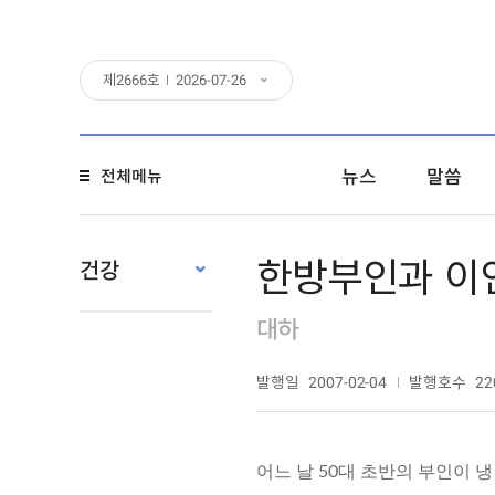
제
2666
호
2026-07-26
뉴스
말씀
전체메뉴
한방부인과 이인
건강
대하
발행일
발행호수
2007-02-04
22
어느 날 50대 초반의 부인이