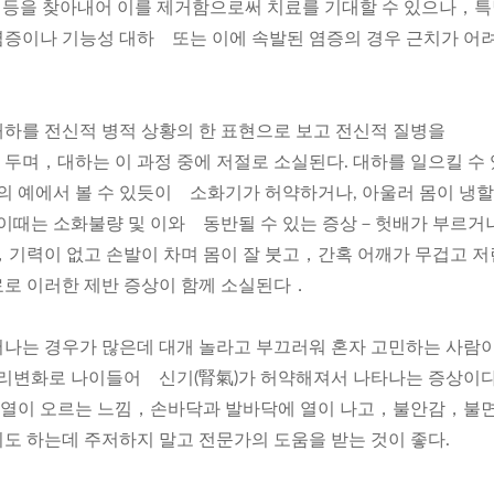
균 등을 찾아내어 이를 제거함으로써 치료를 기대할 수 있으나，
증이나 기능성 대하 또는 이에 속발된 염증의 경우 근치가 어
하를 전신적 병적 상황의 한 표현으로 보고 전신적 질병을
두며，대하는 이 과정 중에 저절로 소실된다. 대하를 일으킬 수
의 예에서 볼 수 있듯이 소화기가 허약하거나, 아울러 몸이 냉할
 이때는 소화불량 및 이와 동반될 수 있는 증상－헛배가 부르거
，기력이 없고 손발이 차며 몸이 잘 붓고，간혹 어깨가 무겁고 저
로 이러한 제반 증상이 함께 소실된다．
나는 경우가 많은데 대개 놀라고 부끄러워 혼자 고민하는 사람
병리변화로 나이들어 신기(腎氣)가 허약해져서 나타나는 증상이다
열이 오르는 느낌，손바닥과 발바닥에 열이 나고，불안감，불
도 하는데 주저하지 말고 전문가의 도움을 받는 것이 좋다.