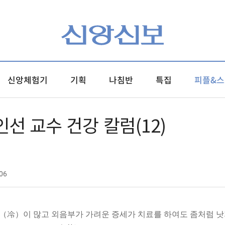
신앙체험기
기획
나침반
특집
피플&스
선 교수 건강 칼럼(12)
06
 냉（冷）이 많고 외음부가 가려운 증세가 치료를 하여도 좀처럼 