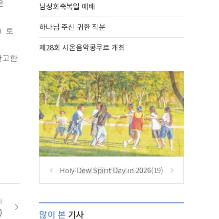
은
남성회축복일 예배
하나님 주신 귀한 직분
血）로
제28회 시온음악콩쿠르 개최
완고한
Holy Dew Spirit Day in 2026(19)
사
)
많이 본
기사