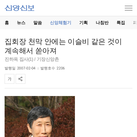
홈
뉴스
말씀
신앙체험기
기획
나침반
특집
집회장 천막 안에는 이슬비 같은 것이
계속해서 쏟아져
진하옥 집사(1) / 기장신앙촌
발행일
2007-02-04
발행호수
2206