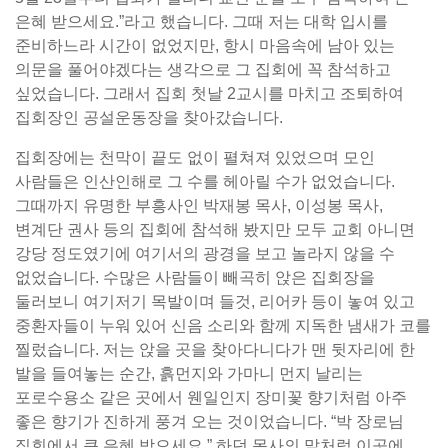
은혜 받으세요.”라고 했습니다. 그때 저는 대학 입시를
준비하느라 시간이 없었지만, 항시 마음속에 남아 있는
의문을 풀어야겠다는 생각으로 그 집회에 꼭 참석하고
싶었습니다. 그래서 집회 첫날 2교시를 마치고 조퇴하여
집회장인 공설운동장을 찾아갔습니다.
집회장에는 천막이 끝도 없이 펼쳐져 있었으며 모인
사람들은 인산인해로 그 수를 헤아릴 수가 없었습니다.
그때까지 유명한 부흥사인 박재봉 목사, 이성봉 목사,
변계단 권사 등의 집회에 참석해 봤지만 모두 교회 아니면
강당 정도였기에 여기서의 광경을 보고 놀라지 않을 수
없었습니다. 수많은 사람들이 빼곡히 앉은 집회장을
둘러보니 여기저기 목발이며 들것, 리어카 등이 놓여 있고
중환자들이 누워 있어 신음 소리와 함께 지독한 냄새가 코를
찔렀습니다. 저는 앉을 곳을 찾아다니다가 맨 뒷자리에 한
발을 들여놓는 순간, 흙먼지와 가마니 먼지 날리는
포로수용소 같은 곳에서 웬일인지 장미꽃 향기처럼 아주
좋은 향기가 진하게 풍겨 오는 것이었습니다. “박 장로님
집회에서 큰 은혜 받으세요.” 하던 목사의 말처럼 이곳에