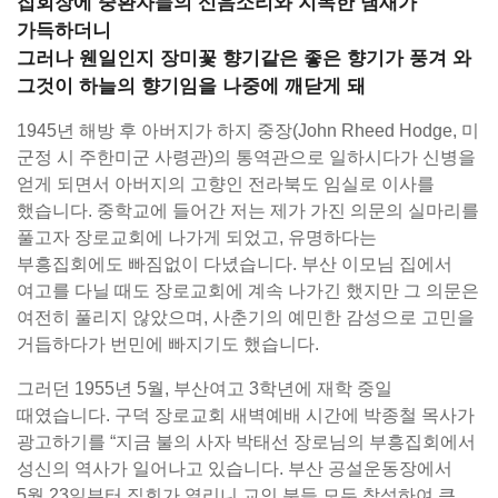
집회장에 중환자들의 신음소리와 지독한 냄새가
가득하더니
그러나 웬일인지 장미꽃 향기같은 좋은 향기가 풍겨 와
그것이 하늘의 향기임을 나중에 깨닫게 돼
1945년 해방 후 아버지가 하지 중장(John Rheed Hodge, 미
군정 시 주한미군 사령관)의 통역관으로 일하시다가 신병을
얻게 되면서 아버지의 고향인 전라북도 임실로 이사를
했습니다. 중학교에 들어간 저는 제가 가진 의문의 실마리를
풀고자 장로교회에 나가게 되었고, 유명하다는
부흥집회에도 빠짐없이 다녔습니다. 부산 이모님 집에서
여고를 다닐 때도 장로교회에 계속 나가긴 했지만 그 의문은
여전히 풀리지 않았으며, 사춘기의 예민한 감성으로 고민을
거듭하다가 번민에 빠지기도 했습니다.
그러던 1955년 5월, 부산여고 3학년에 재학 중일
때였습니다. 구덕 장로교회 새벽예배 시간에 박종철 목사가
광고하기를 “지금 불의 사자 박태선 장로님의 부흥집회에서
성신의 역사가 일어나고 있습니다. 부산 공설운동장에서
5월 23일부터 집회가 열리니 교인 분들 모두 참석하여 큰