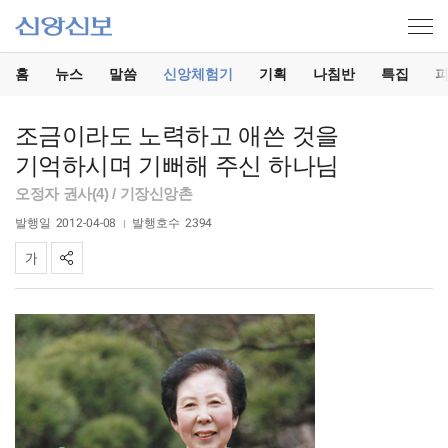
홈
뉴스
말씀
신앙체험기
기획
나침반
특집
조금이라도 노력하고 애쓴 것을
기억하시며 기뻐해 주신 하나님
오정자 권사(4) / 기장신앙촌
발행일
2012-04-08
발행호수
2394