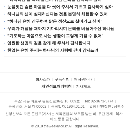
눈물짓던 슬픈 마음을 다 씻어 주셔서 기쁘고 감사하게 살아
하나님의 신이 실재하신다는 것을 분명히 체험할 수 있어
“하나님 은혜 간구하며 맑은 정신으로 살아가고 싶어”
우리가 깨달을 때까지 기다리시며 은혜를 베풀어주신 하나님
“기도하는 마음으로 사는 생활이 그렇게 기쁠 수 없어”
영원한 생명의 길을 찾게 해 주셔서 감사합니다
한없는 은혜 주시는 하나님의 사랑에 깊이 감사드려
회사소개
구독신청
저작권안내
개인정보처리방침
기사제보
주소: 서울 마포구 월드컵로36길 18, 609호
Tel:
02-3673-5774
등록번호: 서울 다 00002
등록일자: 1964.01.01
발행인/편집인 : 심광수
신앙신보의 모든 콘텐츠(기사)는 저작권법의 보호를 받는 바, 무단 전재 · 복사 ·
배포 등을 금합니다.
© 2018 theweekly.co.kr All Right Reserved.