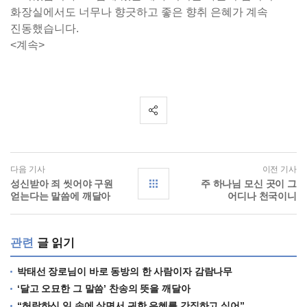
화장실에서도 너무나 향긋하고 좋은 향취 은혜가 계속
진동했습니다.
<계속>
다음 기사
이전 기사
성신받아 죄 씻어야 구원
주 하나님 모신 곳이 그
얻는다는 말씀에 깨달아
어디나 천국이니
관련
글 읽기
박태선 장로님이 바로 동방의 한 사람이자 감람나무
‘달고 오묘한 그 말씀’ 찬송의 뜻을 깨달아
“허락하신 일 속에 살면서 귀한 은혜를 간직하고 싶어”