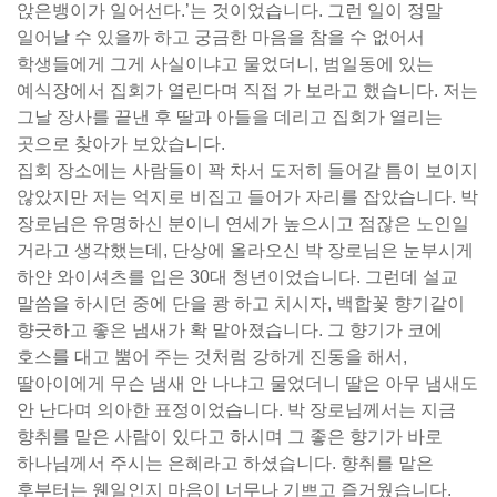
앉은뱅이가 일어선다.’는 것이었습니다. 그런 일이 정말
일어날 수 있을까 하고 궁금한 마음을 참을 수 없어서
학생들에게 그게 사실이냐고 물었더니, 범일동에 있는
예식장에서 집회가 열린다며 직접 가 보라고 했습니다. 저는
그날 장사를 끝낸 후 딸과 아들을 데리고 집회가 열리는
곳으로 찾아가 보았습니다.
집회 장소에는 사람들이 꽉 차서 도저히 들어갈 틈이 보이지
않았지만 저는 억지로 비집고 들어가 자리를 잡았습니다. 박
장로님은 유명하신 분이니 연세가 높으시고 점잖은 노인일
거라고 생각했는데, 단상에 올라오신 박 장로님은 눈부시게
하얀 와이셔츠를 입은 30대 청년이었습니다. 그런데 설교
말씀을 하시던 중에 단을 쾅 하고 치시자, 백합꽃 향기같이
향긋하고 좋은 냄새가 확 맡아졌습니다. 그 향기가 코에
호스를 대고 뿜어 주는 것처럼 강하게 진동을 해서,
딸아이에게 무슨 냄새 안 나냐고 물었더니 딸은 아무 냄새도
안 난다며 의아한 표정이었습니다. 박 장로님께서는 지금
향취를 맡은 사람이 있다고 하시며 그 좋은 향기가 바로
하나님께서 주시는 은혜라고 하셨습니다. 향취를 맡은
후부터는 웬일인지 마음이 너무나 기쁘고 즐거웠습니다.