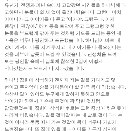
유년기, 전쟁과 피난 속에서 고달팠던 시간들을 하나님께 다
고하면서 눈물이 쉴 새 없이 흘러내렸습니다. 그런데 마치
어머니가 그 이야기를 다 듣고 “아가야, 그랬구나. 이제
괜찮다. 괜찮아.” 하며 등을 토닥여 주고 그렁그렁 맺힌
눈물을 부드럽게 닦아 주는 것처럼 기도를 드리는 동안 제
마음은 너무나 평안하고 포근했습니다. 하나님이 바로 내
곁에 계셔서 나를 지켜 주시고 내 이야기를 다 들으신다는
것을 피부에 닿듯이 느낄 수 있었습니다. 난생처음 느껴
보는 평안함 속에서 집회에 참석한 3일이 어떻게
지나갔는지도 모르게 다 지나갔습니다.
하나님 집회에 참석하기 전까지 저는 길을 가다가도 몇
번이고 주저앉아 숨을 가다듬어야 할 만큼 몸이 약했습니다.
속상한 일이 있어도 누구에게 말하지 못하고 안으로
삭이기만 하면서 가슴에 무엇이 꽉 막힌 것처럼
답답했었는데, 집회에 참석한 후로는 그런 증상이 씻은 듯이
사라져 버렸습니다. 길을 걸어갈 때는 내 발로 걸어 다니는
것이 아니라 둥둥 떠서 가는 것같이 몸이 너무나 가볍게
느껴졌습니다. 또 집에 있을 때나 어디를 가든지 심지어