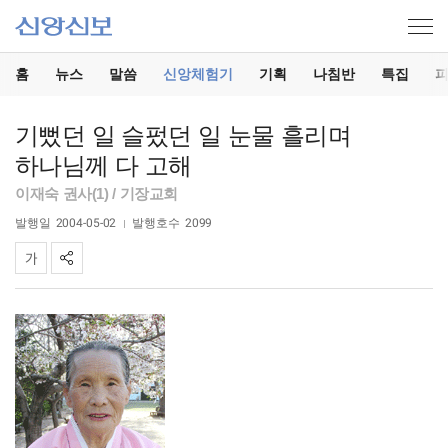
홈
뉴스
말씀
신앙체험기
기획
나침반
특집
기뻤던 일 슬펐던 일 눈물 흘리며
하나님께 다 고해
이재숙 권사(1) / 기장교회
발행일
2004-05-02
발행호수
2099