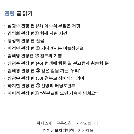
관련
글 읽기
심광수 관장 편 (31) 예수의 부활은 거짓
김영희 관장 편① 함께 자란 시간
방성희 관장 편 선물
이경민 관장 편 ③ 기다려지는 이슬성신절
김혜영 관장편 ② 전도의 기쁨
심광수 관장 편 (45) 평생에 행한 일 부끄럼과 황송함 뿐
김혜경 관장 편 ③ 같은 길을 가는 ‘우리’
심광수 관장 편 (33) 천부교 장례식의 의미
하지현 관장 편 ① 신앙의 터닝포인트
이미정 관장 편① “천부교회 오면 기쁨이 넘쳐요~”
회사소개
구독신청
저작권안내
개인정보처리방침
기사제보