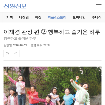
기
기획
나침반
특집
피플&스토리
오피니언
주니어
이재경 관장 편 ② 행복하고 즐거운 하루
행복하고 즐거운 하루
발행일
2007-02-21
발행호수
2208