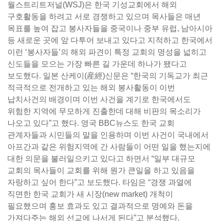
월스트리트저널(WSJ)은 한국 기성교회에서 해외
구호활동을 하려고 서로 경쟁하고 있으며 목사들은 매년
목표를 높여 잡고 봉사자들을 중국이나 중부 유럽, 남아시아
등 새로운 곳에 앞 다투어 보내고 있다고 지적하고 한국에서
이런 ‘봉사자들’의 해외 파견이 특정 교회의 명성을 넓히고
신도들을 모으는 가장 빠른 길 가운데 하나가 됐다고
보도했다. 일본 산케이(産經)신문은 “한국의 기독교가 최근
적극적으로 전개하고 있는 해외 봉사활동이 이번
납치사건의 배경이며 이번 사건을 계기로 한국에서도
위험한 지역에 무모하게 진출한데 대해 비판의 목소리가
나오고 있다”고 했다. 영국 BBC뉴스도 한국 교회
관계자들과 시민들의 말을 인용하며 이번 사건이 국내에서
아프간과 같은 위험지역에 간 사람들이 어떤 일을 했는지에
대한 의문을 불러일으키고 있다고 하면서 “일부 대규모
교회의 목사들이 교회를 위해 뭔가 큰일을 하고 있음을
자랑하고 싶어 한다”고 보도했다. 타임은 “경쟁 과열에
직면한 한국 교회가 새 시장(new market) 개척이
필요했으며 홍보 효과도 있고 결과적으로 명예와 돈을
가져다주는 해외 선교에 나서게 된다”고 분석했다.