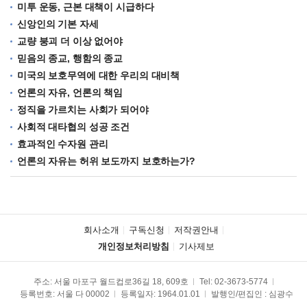
미투 운동, 근본 대책이 시급하다
신앙인의 기본 자세
교량 붕괴 더 이상 없어야
믿음의 종교, 행함의 종교
미국의 보호무역에 대한 우리의 대비책
언론의 자유, 언론의 책임
정직을 가르치는 사회가 되어야
사회적 대타협의 성공 조건
효과적인 수자원 관리
언론의 자유는 허위 보도까지 보호하는가?
회사소개
구독신청
저작권안내
개인정보처리방침
기사제보
주소: 서울 마포구 월드컵로36길 18, 609호
Tel:
02-3673-5774
등록번호: 서울 다 00002
등록일자: 1964.01.01
발행인/편집인 : 심광수