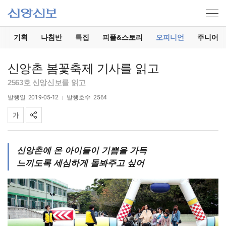
기
기획
나침반
특집
피플&스토리
오피니언
주니어
신앙촌 봄꽃축제 기사를 읽고
2563호 신앙신보를 읽고
발행일
2019-05-12
발행호수
2564
신앙촌에 온 아이들이 기쁨을 가득
느끼도록 세심하게 돌봐주고 싶어