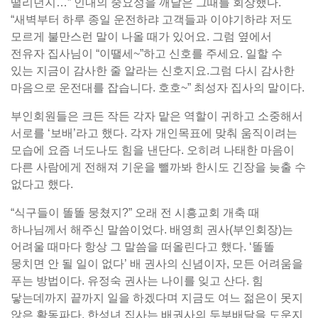
떨리던지…” 인내의 중요성을 깨달은 그때를 회상했다.
“새벽부터 하루 종일 운전하랴 고객들과 이야기하랴 저도
모르게 불만스런 말이 나올 때가 있어요. 그럼 옆에서
전유자 집사님이 “이땔세~”하고 신호를 주세요. 일할 수
있는 지금이 감사한 줄 알라는 신호지요.그럼 다시 감사한
마음으로 운전대를 잡습니다. 호호~” 최성자 집사의 말이다.
부인회원들은 크든 작든 각자 맡은 역할이 귀하고 소중해서
서로를 ‘보배’라고 했다. 각자 개인목표에 맞춰 움직이려는
모습에 요즘 너도나도 힘을 낸단다. 오히려 나태한 마음이
다른 사람에게 전해져 기운을 뺄까봐 한시도 긴장을 늦출 수
없다고 했다.
“식구들이 똘똘 뭉쳤지?” 오래 전 시흥교회 개축 때
하나님께서 해주신 말씀이었다. 배영희 권사(부인회장)는
어려울 때마다 항상 그 말씀을 떠올린다고 했다. ‘똘똘
뭉치면 안 될 일이 없다’ 배 권사의 신념이자, 모든 어려움을
푸는 방법이다. 유정숙 권사는 나이를 잊고 산다. 힘
닿는데까지 끝까지 일을 하겠다며 지금도 여느 젊은이 못지
않은 활동파다. 한성녀 집사는 배권사의 두부배달을 도운지