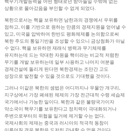
핵무기개발능력을 어떤 형태로던 받아들일 수밖에 없는
상황으로 몰아갔음을 부인할 수 없게 되었다.
북한으로서는 핵을 보유하면 남한과의 경쟁에서 우위를
점하고, 이를 기반으로 원하는 만큼의 경제지원을 얻어낼 수
있고, 미국을 압박하여 한반도 평화체제를 논의함으로써
북한 주도의 통일기반을 조성할 수 있으니 금상첨화가 아닐
수 없다. 핵을 보유하면 재래식 병력과 무기체제를
유지하는데 드는 막대한 자원을 핵이라는 비교적 저렴한
무기를 개발 보유하는데 일부 사용하고 나머지 여분을
경제건설에 돌리게 된다면 북한경제는 조만간 고도
성장으로 발전할 수 있을 것으로도 기대했을 것이다.
그러나 이같은 북한의 셈법은 어디까지나 우물안 개구리,
지구상에서 가장 폐쇄된 체제의 가장 전근대적 수령 세습제
국가에서나 가능한 일이다. 북한과 같은 불량국가이자
약소국이 핵무기를 보유한다고 정치력이 극대화되거나
주변으로부터의 위협을 일거에 제거할 수는 없다.
국제사회의 제재는 중국과 러시아의 적극적 동참이
이루어질 경우 북한은 도저히 감내할 수 없을 것이다.