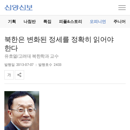
기
기획
나침반
특집
피플&스토리
오피니언
주니어
북한은 변화된 정세를 정확히 읽어야
한다
유호열/고려대 북한학과 교수
발행일
2013-07-07
발행호수
2433