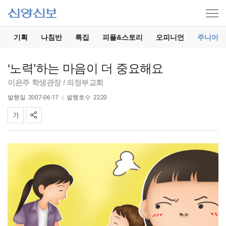
기
기획
나침반
특집
피플&스토리
오피니언
주니어
‘노력’하는 마음이 더 중요해요
이은주 학생관장 / 의정부교회
발행일
2007-06-17
발행호수
2220