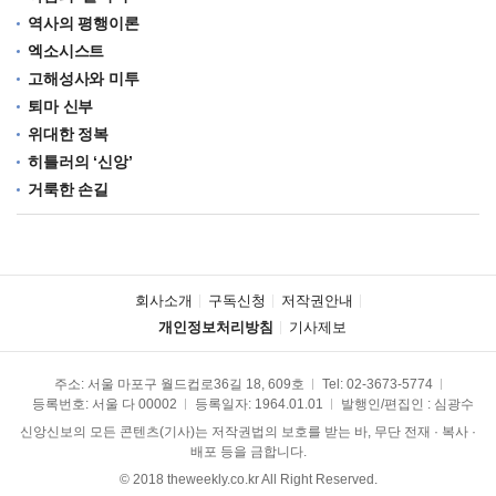
역사의 평행이론
엑소시스트
고해성사와 미투
퇴마 신부
위대한 정복
히틀러의 ‘신앙’
거룩한 손길
회사소개
구독신청
저작권안내
개인정보처리방침
기사제보
주소: 서울 마포구 월드컵로36길 18, 609호
Tel:
02-3673-5774
등록번호: 서울 다 00002
등록일자: 1964.01.01
발행인/편집인 : 심광수
신앙신보의 모든 콘텐츠(기사)는 저작권법의 보호를 받는 바, 무단 전재 · 복사 ·
배포 등을 금합니다.
© 2018 theweekly.co.kr All Right Reserved.