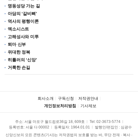
명동성당 가는 길
아담의 ‘갈비뼈’
역사의 평행이론
엑소시스트
고해성사와 미투
퇴마 신부
위대한 정복
히틀러의 ‘신앙’
거룩한 손길
회사소개
구독신청
저작권안내
개인정보처리방침
기사제보
주소: 서울 마포구 월드컵로36길 18, 609호
Tel:
02-3673-5774
등록번호: 서울 다 00002
등록일자: 1964.01.01
발행인/편집인 : 심광수
신앙신보의 모든 콘텐츠(기사)는 저작권법의 보호를 받는 바, 무단 전재 · 복사 ·