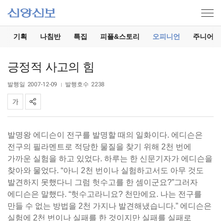
기
기획
나침반
특집
피플&스토리
오피니언
주니어
긍정적 사고의 힘
발행일
2007-12-09
발행호수
2238
발명왕 에디슨이 전구를 발명할 때의 일화이다. 에디슨은
전구의 필라멘트로 적당한 물질을 찾기 위해 2천 번에
가까운 실험을 하고 있었다. 하루는 한 신문기자가 에디슨을
찾아와 물었다. “아니 2천 번이나 실험하고서도 아무 것도
발견하지 못했다니 그럼 헛수고를 한 셈이군요?”그러자
에디슨은 말했다. “헛수고라니요? 천만에요. 나는 전구를
만들 수 없는 방법을 2천 가지나 발견해냈습니다.” 에디슨은
실험에 2천 번이나 실패를 한 것이지만 실패를 실패로