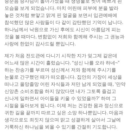
송순음 승사님이 돌아가셨을 때 생명물로 씻어 예쁘게 핀
모습을 보게 되었습니다. 마치 어린애 피부에 분을 발라
놓은 것처럼 뽀얗고 맑게 핀 얼굴을 보면서 입관예배에
참석했던 많은 사람들이 다 같이 감탄했던 기억이 납니다.
하나님께서 낙원으로 가신 후에도 시신이 아름답게 피는
것을 볼 때마다, 변함없이 저희와 함께해 주시는 그 권능과
사랑에 한없이 감사드릴 뿐입니다.
제가 처음 전도관에 다니기 시작한 지가 엊그제 같은데
어느새 많은 시간이 흘렀습니다. “성신 나를 오라 하네~”
하는 찬송가를 부르며 성신께서 저와 함께해 주시기를
눈물로 간구했던 때가 떠오릅니다. 집안의 가장이 세상을
떠나고 올망졸망 어린 자식들과 저만 남게 되었을 때, ‘만약
신앙촌 소비조합을 하지 않았다면 내가 그토록 즐겁고
신나게 일하면서 아이들을 키울 수 있었을까?’ 하며 그
시절을 돌아보게 됩니다. 이제 저는 건강한 몸과 정신으로
귀한 길을 끝까지 따르고 싶은 소망 하나뿐입니다. 마음과
생각으로도 죄짓지 않으며 맑고 성결하게 살아서 그날에
거룩하신 하나님을 뵈올 수 있기를 간절히 기도합니다.