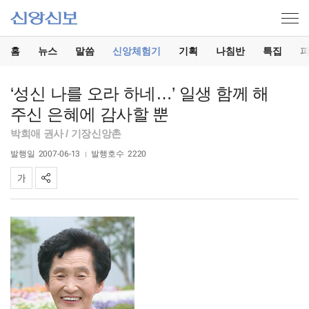
홈
뉴스
말씀
신앙체험기
기획
나침반
특집
‘성신 나를 오라 하네…’ 일생 함께 해
주신 은혜에 감사할 뿐
박희애 권사 / 기장신앙촌
발행일
2007-06-13
발행호수
2220