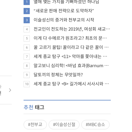
열매 맺는 가지를 기뻐하셨던 하나님
1
“새로운 판매 전략으로 도약하자”
2
이슬성신의 증거와 천부교의 시작
3
전교인이 전도하는 2019년, 여성회 새교인 증가 추세
4
이게 다 수메르가 원조라고? 최초의 문명, 수메르는 어떤 문명이었을까?
5
꿀 고르기 꿀팁! 꿀이라고 다 같은 꿀이 아니다!
6
세계 종교 탐구 <11> 악마를 쫓아내는 의식의 뿌리에 대하여
7
알고보니 심리학! <바넘 효과(Barnum effect)>
8
달토끼의 정체는 무엇일까?
9
세계 종교 탐구 <9> 길가메시 서사시와 성경에 대하여
10
사
언
추천
태그
#천부교
#이슬성신절
#MBC승소