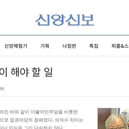
신앙체험기
기획
나침반
특집
피플&스
이 해야 할 일
39
 알려진 바와 같이 더불어민주당을 비롯한
8석으로 집권여당의 참패였다. 의석수 차이는
타난 민심은 그리 단순하지 않다.