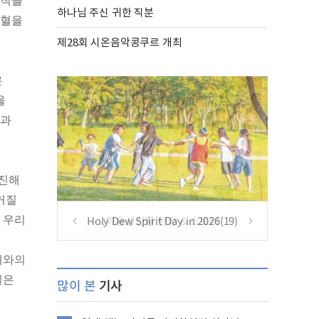
원칙을
하나님 주신 귀한 직분
심혈을
제28회 시온음악콩쿠르 개최
은
을
당과
추진해
커질
Holy Dew Spirit Day in 2026(19)
 우리
대와의
일은
많이 본
기사