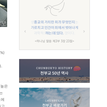
종교의 가치란 죄가 무엇인지
가르치고 인간이 죄에서 벗어나게
하는 데 있다.
<하나님 말씀 제3부 3장 23절>
%)
.
 높은
는
트에
다고