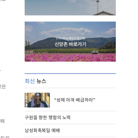
.
최신
뉴스
장은
“성체 아껴 배급하라”
구원을 향한 행함의 노력
악해
남성회축복일 예배