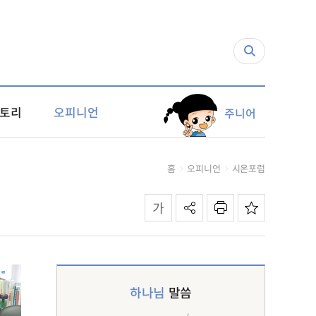
토리
오피니언
주니어
홈
오피니언
시온포럼
하나님
말씀