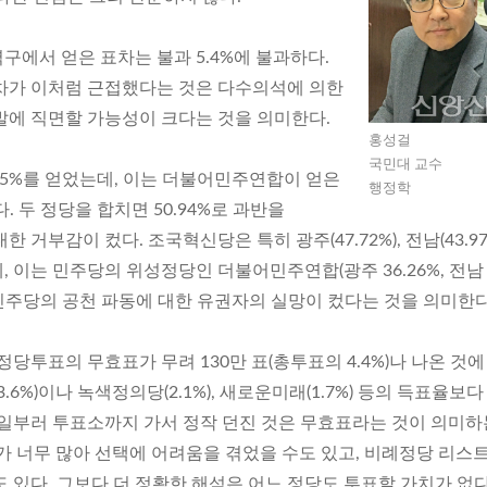
에서 얻은 표차는 불과 5.4%에 불과하다.
차가 이처럼 근접했다는 것은 다수의석에 의한
발에 직면할 가능성이 크다는 것을 의미한다.
홍성걸
국민대 교수
25%를 얻었는데, 이는 더불어민주연합이 얻은
행정학
다. 두 정당을 합치면 50.94%로 과반을
거부감이 컸다. 조국혁신당은 특히 광주(47.72%), 전남(43.97
 이는 민주당의 위성정당인 더불어민주연합(광주 36.26%, 전남
다. 민주당의 공천 파동에 대한 유권자의 실망이 컸다는 것을 의미한다
정당투표의 무효표가 무려 130만 표(총투표의 4.4%)나 나온 것에
.6%)이나 녹색정의당(2.1%), 새로운미래(1.7%) 등의 득표율보다
 일부러 투표소까지 가서 정작 던진 것은 무효표라는 것이 의미하
가 너무 많아 선택에 어려움을 겪었을 수도 있고, 비례정당 리스
 있다. 그보다 더 정확한 해석은 어느 정당도 투표할 가치가 없