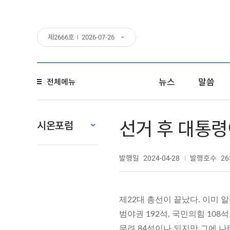
제
2666
호
2026-07-26
뉴스
말씀
전체메뉴
선거 후 대통령
시온포럼
발행일
발행호수
2024-04-28
26
제22대 총선이 끝났다. 이미
범야권 192석, 국민의힘 10
무려 84석이나 되지만 그에 나