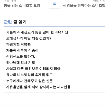
다음 기사
이전 기사
힘을 얻는 소비조합 모임
생명물을 전파하는 소비조합
관련
글 읽기
카톨릭과 개신교가 뜻을 같이 한 마녀사냥
고해성사의 비밀 깨질 것인가?
파렴치한 탁명환
가톨릭 신부의 이중성
신앙신보를 말하다.
하나님께 감사 기도
사실과 다른 허위보도 이해되지 않아
요나와 니느웨성의 회개를 읽고
누구에게나 전해주고 싶은 신문
자유율법을 알게 되어 감사하다는 새교인들