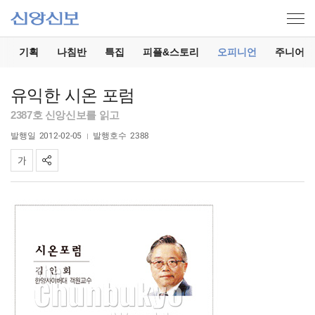
기
기획
나침반
특집
피플&스토리
오피니언
주니어
유익한 시온 포럼
2387호 신앙신보를 읽고
발행일
2012-02-05
발행호수
2388