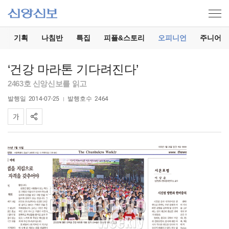
기
기획
나침반
특집
피플&스토리
오피니언
주니어
‘건강 마라톤 기다려진다’
2463호 신앙신보를 읽고
발행일
2014-07-25
발행호수
2464