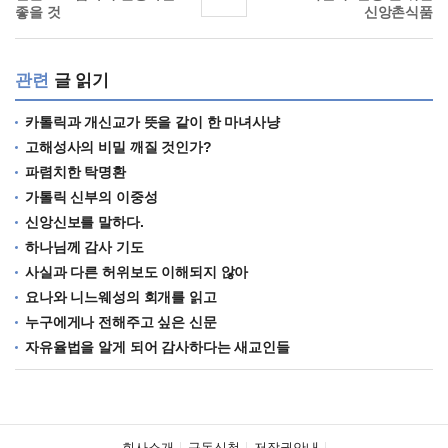
좋을 것
신앙촌식품
관련
글 읽기
카톨릭과 개신교가 뜻을 같이 한 마녀사냥
고해성사의 비밀 깨질 것인가?
파렴치한 탁명환
가톨릭 신부의 이중성
신앙신보를 말하다.
하나님께 감사 기도
사실과 다른 허위보도 이해되지 않아
요나와 니느웨성의 회개를 읽고
누구에게나 전해주고 싶은 신문
자유율법을 알게 되어 감사하다는 새교인들
회사소개
구독신청
저작권안내