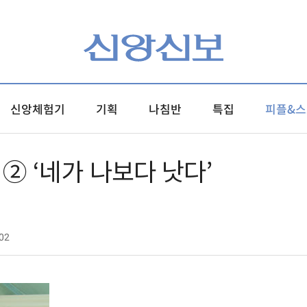
신앙체험기
기획
나침반
특집
피플&스
② ‘네가 나보다 낫다’
02