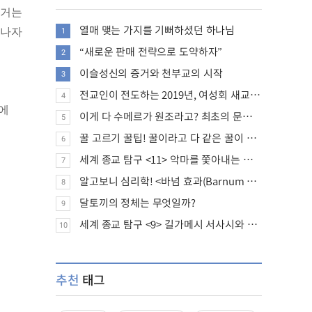
 거는
열매 맺는 가지를 기뻐하셨던 하나님
 나자
1
“새로운 판매 전략으로 도약하자”
2
이슬성신의 증거와 천부교의 시작
3
전교인이 전도하는 2019년, 여성회 새교인 증가 추세
4
집에
이게 다 수메르가 원조라고? 최초의 문명, 수메르는 어떤 문명이었을까?
5
꿀 고르기 꿀팁! 꿀이라고 다 같은 꿀이 아니다!
6
세계 종교 탐구 <11> 악마를 쫓아내는 의식의 뿌리에 대하여
7
알고보니 심리학! <바넘 효과(Barnum effect)>
8
달토끼의 정체는 무엇일까?
9
세계 종교 탐구 <9> 길가메시 서사시와 성경에 대하여
10
추천
태그