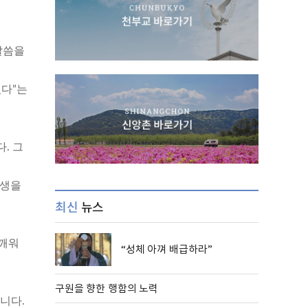
말씀을
셨다”는
. 그
학생을
최신
뉴스
 깨워
“성체 아껴 배급하라”
구원을 향한 행함의 노력
니다.