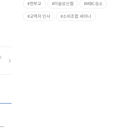
#천부교
#이슬성신절
#MBC승소
#교역자 인사
#소비조합 세미나
사