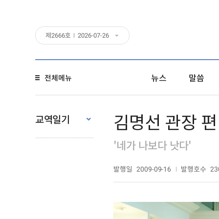
제
2666
호
2026-07-26
뉴스
말씀
전체메뉴
김명선 관장 편 
교역일기
'네가 나보다 낫다'
발행일
발행호수
2009-09-16
23