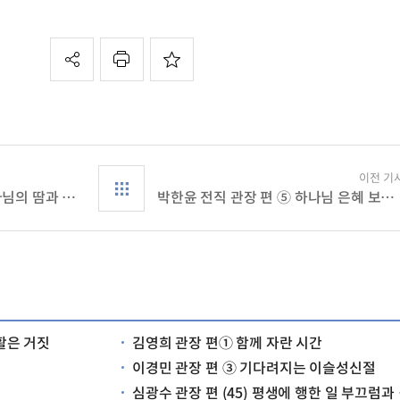
이전 기
박한윤 전직 관장 편 ⑦ 하나님의 땀과 희생으로 이룩된 신앙촌 건설
박한윤 전직 관장 편 ⑤ 하나님 은혜 보내 주시는 시간에 강한 체험
부활은 거짓
김영희 관장 편① 함께 자란 시간
이경민 관장 편 ③ 기다려지는 이슬성신절
심광수 관장 편 (45) 평생에 행한 일 부끄럼과 황송함 뿐