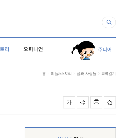
토리
오피니언
주니어
홈
피플&스토리
글과 사람들
교역일기