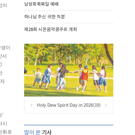
남성회축복일 예배
없이
하나님 주신 귀한 직분
제28회 시온음악콩쿠르 개최
학생이
반사
고
한
 자
Holy Dew Spirit Day in 2026(19)
’
다시
많이 본
기사
 전화로