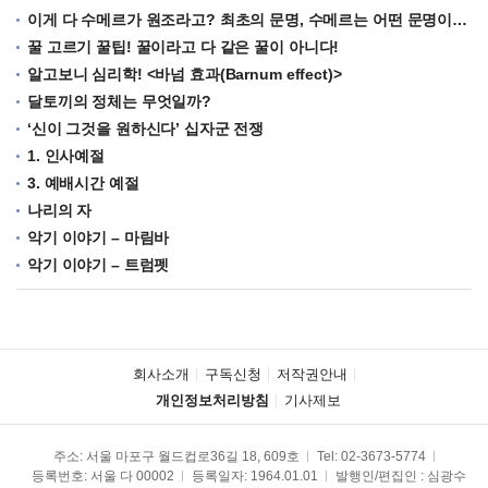
이게 다 수메르가 원조라고? 최초의 문명, 수메르는 어떤 문명이었을까?
꿀 고르기 꿀팁! 꿀이라고 다 같은 꿀이 아니다!
알고보니 심리학! <바넘 효과(Barnum effect)>
달토끼의 정체는 무엇일까?
‘신이 그것을 원하신다’ 십자군 전쟁
1. 인사예절
3. 예배시간 예절
나리의 자
악기 이야기 – 마림바
악기 이야기 – 트럼펫
회사소개
구독신청
저작권안내
개인정보처리방침
기사제보
주소: 서울 마포구 월드컵로36길 18, 609호
Tel:
02-3673-5774
등록번호: 서울 다 00002
등록일자: 1964.01.01
발행인/편집인 : 심광수