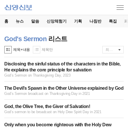
홈
뉴스
말씀
신앙체험기
기획
나침반
특집
God's Sermon
리스트
제목+내용
제목만
Disclosing the sinful status of the characters in the Bible,
He explains the core principle for salvation
God’s Sermon on Thanksgiving Day, 2023
The Devil’s Spawn in the Other Universe explained by God
God’s Sermon broadcast on Thanksgiving Day in 2021
God, the Olive Tree, the Giver of Salvation!
God’s sermon to be broadcast on Holy Dew Spirit Day in 2021
Only when you become righteous with the Holy Dew